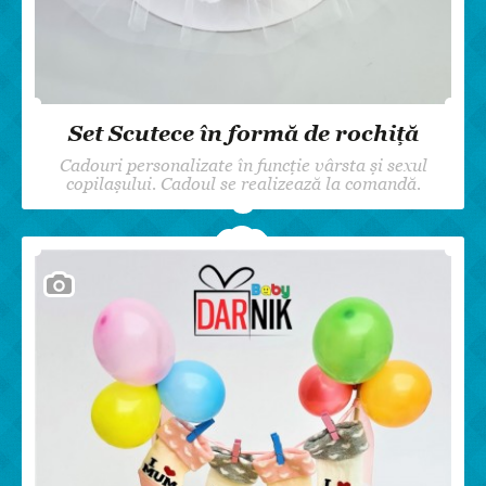
Set Scutece în formă de rochiță
Cadouri personalizate în funcție vârsta și sexul
copilașului. Cadoul se realizează la comandă.