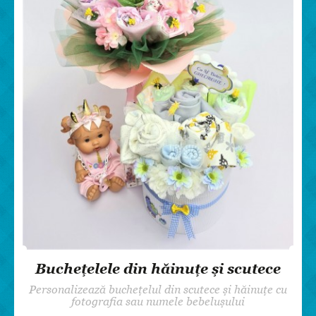
Buchețelele din hăinuțe și scutece
Personalizează buchețelul din scutece și hăinuțe cu
fotografia sau numele bebelușului