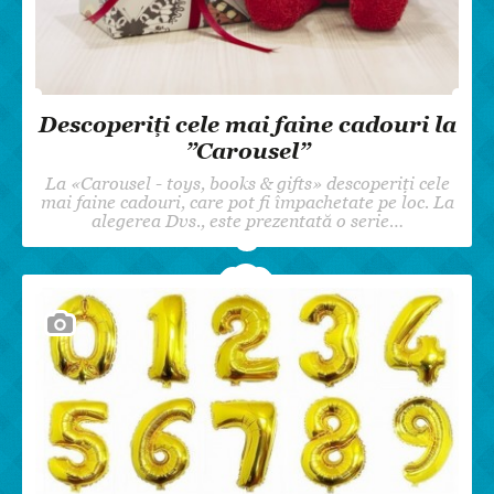
Descoperiți cele mai faine cadouri la
”Carousel”
La «Carousel - toys, books & gifts» descoperiți cele
mai faine cadouri, care pot fi împachetate pe loc. La
alegerea Dvs., este prezentată o serie…