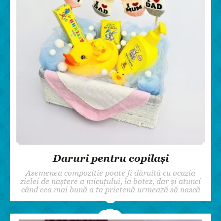
Daruri pentru copilași
Asemenea compozitie poate fi dăruită cu ocazia
zielei de naștere a micuțului, la botez, dar și atunci
când cea mai bună a ta prietenă urmează să nască