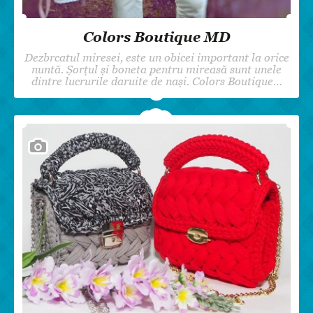
Colors Boutique MD
Dezbrcatul miresei, este un obicei important la orice
nuntă. Șorțul și boneta pentru mireasă sunt unele
dintre lucrurile daruite de nași. Colors Boutique…