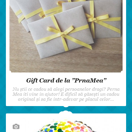
Gift Card de la ”PrnaMea”
Nu știi ce cadou să alegi persoanelor dragi? Perna
Mea iti vine in ajutor! E dificil să găsești un cadou
original și sa fie intr-adevar pe placul celor…