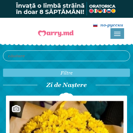
по-русски
Filtre
Zi de Naștere