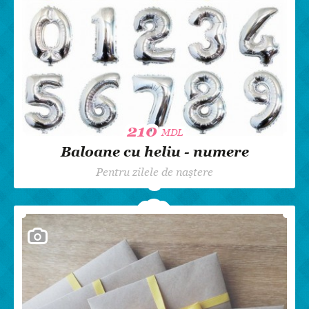
210
210
MDL
MDL
Baloane cu heliu - numere
Pentru zilele de naștere