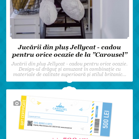
Jucării din pluș Jellycat - cadou
pentru orice ocazie de la ”Carousel”
Jucării din pluș Jellycat - cadou pentru orice ocazie.
Design-ul drăguț și amuzant în combinație cu
materiale de calitate superioară și stilul britanic…
500