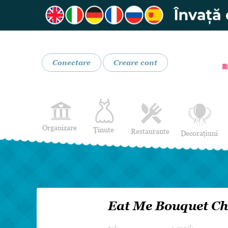
Conectare
Creare cont
Organizare
Ținute
Restaurante
Decorațiuni
Rochii de Mireasă
Restaurante
Rochii de Seară
Bar mobil
Lenjerie pentru mirese
Costume de Mire
Eat Me Bouquet Ch
Încălțăminte și Accesorii