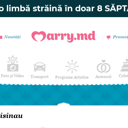
Noutăți
Promoț
Foto și Video
Cofe
Transport
Accesorii
Programe Artistice
Invitații de nuntă
Muzică
Verighete
Dansatori
Buchetul miresei
Efecte Speciale
isinau
Coronițe și Butoniere
Mimi / Divertisment
Mărturii
Moderatori