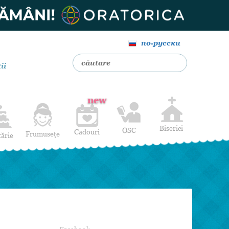
по-русски
ii
new
Biserici
OSC
Cadouri
Frumusețe
tărie
Livrare Flori
Coafuri
Baloane cu heliu
Alte Servicii
Luna de miere
Cadouri de nuntă
14 februarie
Pentru bărbați