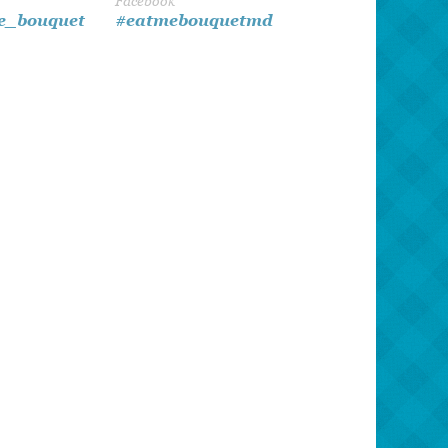
Facebook
8 martie
e_bouquet
#eatmebouquetmd
Pentru paști
Crăciun
Zi de Naștere
Botez