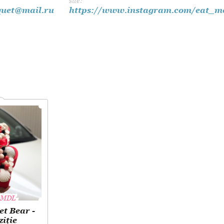
site:
Dansul Mirilor
uet@mail.ru
https://www.instagram.com/eat_m
MDL
MDL
t Bear -
iție