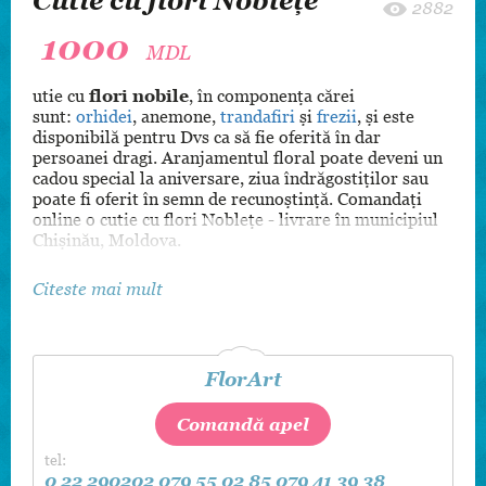
Cutie cu flori Noblețe
2882
1000
MDL
utie cu
flori nobile
, în componența cărei
sunt:
orhidei
, anemone,
trandafiri
și
frezii
, și este
disponibilă pentru Dvs ca să fie oferită în dar
persoanei dragi. Aranjamentul floral poate deveni un
cadou special la aniversare, ziua îndrăgostiților sau
poate fi oferit în semn de recunoștință. Comandați
online o cutie cu flori Noblețe - livrare în municipiul
Chișinău, Moldova.
Citeste mai mult
FlorArt
Comandă apel
tel:
0 22 290202
079 55 02 85
079 41 39 38