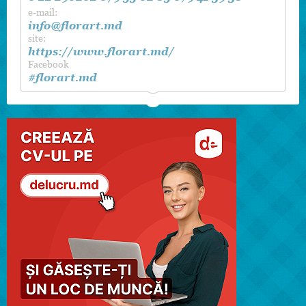
e-mail:
info@florart.md
site:
https://www.florart.md/
Facebook
#florart.md