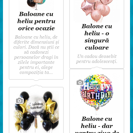
Baloane cu
heliu pentru
Balone cu
orice ocazie
heliu - o
Baloane cu heliu, de
singură
diferite dimensiuni și
culoare
culori. Dacă nu știi ce
să cadonezi
Un cadou deosebit
persoanelor dragi în
pentru adolescenți.
zilele importante
pentru ei, alege
compoziția ta…
Balone cu
heliu - dar
pentru ziua de