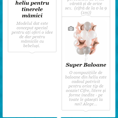
heliu pentru
vârstă și de orice
sex. (cifră de la 0 la 9
tinerele
(1m))
mămici
Modelul dat este
conceput special
pentru ați oferi o idee
de dar pentru
mămicile cu
bebeluși.
Super Baloane
O compozițiile de
baloane din heliu este
cadoul potrivit
pentru orice tip de
ocazie! Cifre, litere și
forme inedite - pe
toate le găsești la
noi! Alege…