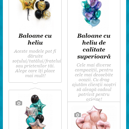
Baloane cu
Baloane cu
heliu
heliu de
calitate
Aceste modele pot fi
superioară
dăruite
soțului/tatălui/fratelui
Cele mai diverse
sau prietenilor tăi.
compoziții, pentru
Alege care îți place
cele mai deosebite
mai mult!
ocazii. Cu drag
ajutăm clienții noștri
să aleagă cadoul
potrivit pentru
oricine!