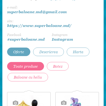
e-mail:
superbaloane.md@gmail.com
site:
https://www.superbaloane.md/
Facebook
Instagram
#superbaloane.md
Instagram
Oferte
Descrierea
Harta
Toate produse
Botez
Baloane cu heliu