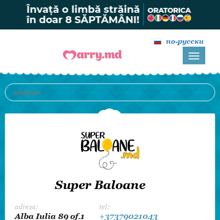
по-русски
Super Baloane
adresa:
tel:
Alba Iulia 89 of.1
+37379021043