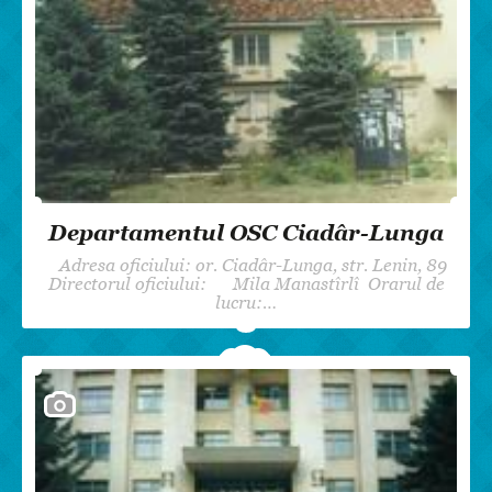
Departamentul OSC Ciadâr-Lunga
Adresa oficiului: or. Ciadâr-Lunga, str. Lenin, 89
Directorul oficiului: Mila Manastîrlî Orarul de
lucru:…