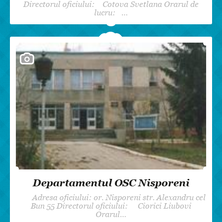
Directorul oficiului: Cotova Svetlana Orarul de
lucru: …
Departamentul OSC Nisporeni
Adresa oficiului: or. Nisporeni str. Alexandru cel
Bun 55 Directorul oficiului: Ciorici Liubovi
Orarul…