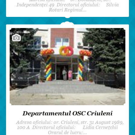
Independenței 49 Directorul oficiului: Silvia
Rotari Regimul…
Departamentul OSC Criuleni
Adresa oficiului: or. Criuleni, str. 31 August 1989,
100 A Directorul oficiului: Lidia Cernețchii
Orarul de lucru:…