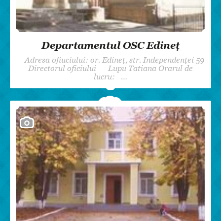
Departamentul OSC Edineț
Adresa ofiuciului: or. Edineț, str. Independenței 59
Directorul oficiului Lupu Tatiana Orarul de
lucru: …