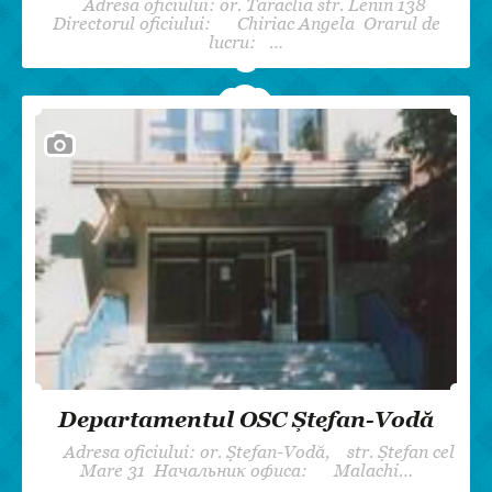
Adresa oficiului: or. Taraclia str. Lenin 138
Directorul oficiului: Chiriac Angela Orarul de
lucru: …
Departamentul OSC Ștefan-Vodă
Adresa oficiului: or. Ștefan-Vodă, str. Ștefan cel
Mare 31 Начальник офиса: Malachi…