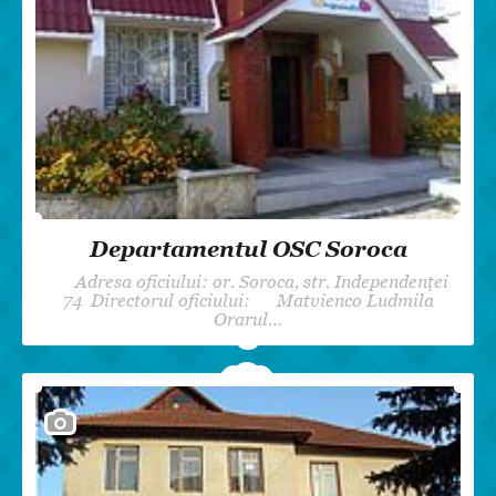
Departamentul OSC Soroca
Adresa oficiului: or. Soroca, str. Independenței
74 Directorul oficiului: Matvienco Ludmila
Orarul…