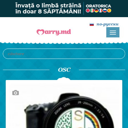
по-русски
OSC