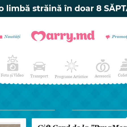
Noutăți
Promoț
Foto și Video
Cofe
Transport
Accesorii
Programe Artistice
Invitații de nuntă
Muzică
Verighete
Dansatori
Buchetul miresei
Efecte Speciale
Coronițe și Butoniere
Mimi / Divertisment
Mărturii
Moderatori