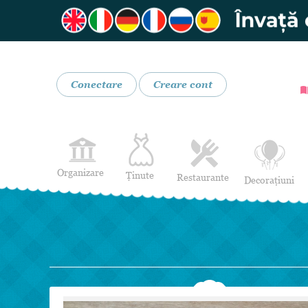
Conectare
Creare cont
Organizare
Ținute
Restaurante
Decorațiuni
Rochii de Mireasă
Restaurante
Rochii de Seară
Bar mobil
Lenjerie pentru mirese
Costume de Mire
Încălțăminte și Accesorii