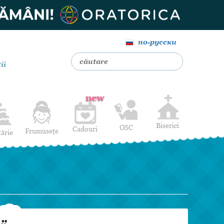
по-русски
ii
new
Biserici
OSC
Cadouri
Frumusețe
tărie
Livrare Flori
Coafuri
Baloane cu heliu
Alte Servicii
Luna de miere
Cadouri de nuntă
14 februarie
Pentru bărbați