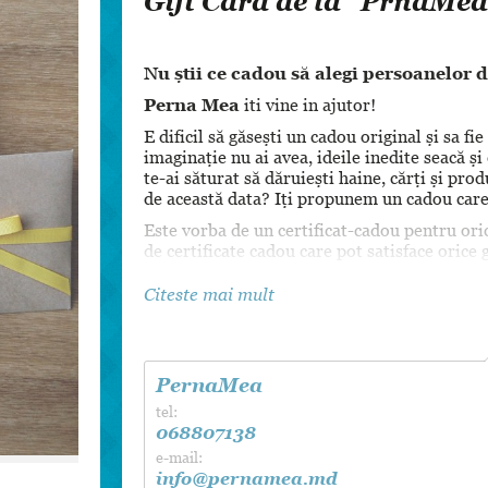
Gift Card de la ”PrnaMea
Dansul Mirilor
Nu știi ce cadou să alegi persoanelor 
Perna Mea
iti vine in ajutor!
E dificil să găsești un cadou original și sa fi
imaginație nu ai avea, ideile inedite seacă și
te-ai săturat să dăruiești haine, cărți și prod
de această data? Iți propunem un cadou care 
Este vorba de un certificat-cadou pentru or
de certificate cadou care pot satisface orice 
Economisește timpul și efortul consumat alt
Citeste mai mult
comandă acum un certificat-cadou de la Pern
neuitat cadou.
Certificatele cadou sint disponibile in
PernaMea
tel:
068807138
e-mail:
info@pernamea.md