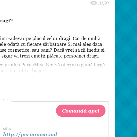
”
8 martie
3150
Pentru paști
dragi?
Crăciun
Zi de Naștere
e intr-adevar pe placul celor dragi. Cât de multă
Botez
 ele odată cu fiecare sărbătoare.Si mai ales daca
use cosmetice, sau bani? Dacă vrei să fii inedit si
sigur va trezi emoții plăcute persoanei dragi.
ice produs PernaMea. Noi vă oferim o gamă largă
gust, dorință și buget.
ădată pentru alegerea cadoului perfect și
aMea și sigur vei oferi cel mai frumos și de
 suma de 200, 500 si 1000 lei.
Comandă apel
site:
http://pernamea.md