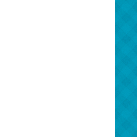
8 martie
Pentru paști
Crăciun
Zi de Naștere
Botez