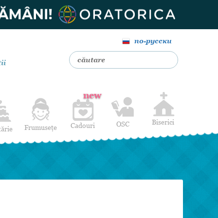
по-русски
ii
new
Biserici
OSC
Cadouri
Frumusețe
tărie
Livrare Flori
Coafuri
Baloane cu heliu
Alte Servicii
Luna de miere
Cadouri de nuntă
14 februarie
Pentru bărbați