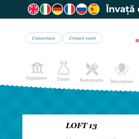
Conectare
Creare cont
Organizare
Ținute
Restaurante
Decorațiuni
Rochii de Mireasă
Restaurante
Rochii de Seară
Bar mobil
Lenjerie pentru mirese
Costume de Mire
LOFT 13
Încălțăminte și Accesorii