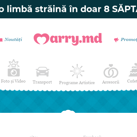
Noutăți
Promoț
Foto și Video
Cofe
Transport
Accesorii
Programe Artistice
Invitații de nuntă
Muzică
Verighete
Dansatori
Buchetul miresei
Efecte Speciale
Coronițe și Butoniere
Mimi / Divertisment
Mărturii
Moderatori