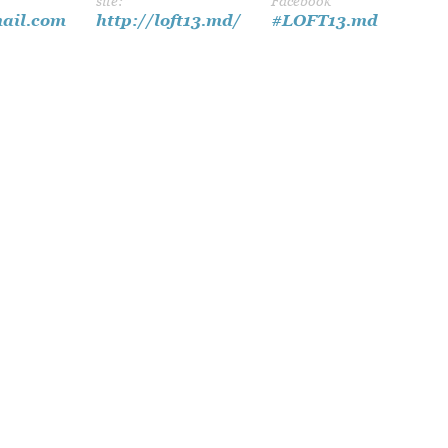
site:
Facebook
Dansul Mirilor
ail.com
http://loft13.md/
#LOFT13.md