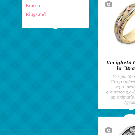
Brasco
Rings.md
Verighetă 
la "Bra
Verighetă:
G1041; mări
23,0; prob
greutatea 5,0-8
aproximativ:
/gra