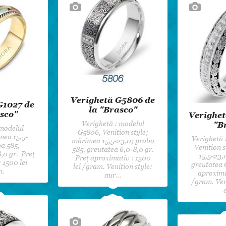
Dansul Mirilor
Verighetă G5806 de
G1027 de
la "Brasco"
sco"
Verighet
Verighetă : modelul
"B
 modelul
G5806, Venition style;
mea 15,5-
Verighetă 
mărimea 15,5-23,0; proba
a 585,
Venition 
585, greutatea 6,0-8,0 gr.
,0 gr. Preț
15,5-23,
Preț aproximativ : 1500
 1500 lei
greutatea 
lei /gram. Venition style:
m.
aproxima
aur…
/gram. Ven