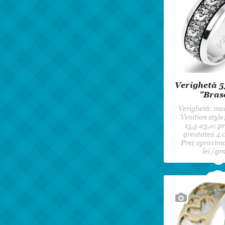
Verighetă 5
"Bras
Verighetă: mod
Venition styl
15,5-23,0; p
greutatea 4.0
Preț aproxima
lei /gr