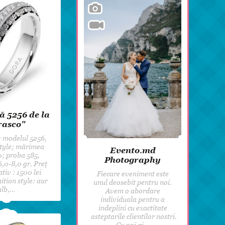
8 martie
Pentru paști
Crăciun
Zi de Naștere
Botez
ă 5256 de la
rasco"
: modelul 5256,
style; mărimea
Evento.md
0; proba 585,
Photography
6,0-8,0 gr. Preț
tiv : 1500 lei
Fiecare eveniment este
ition style: aur
unul deosebit pentru noi.
alb,…
Avem o abordare
individuala pentru a
indeplini cu exactitate
asteptarile clientilor nostri.
Cu noi ai…