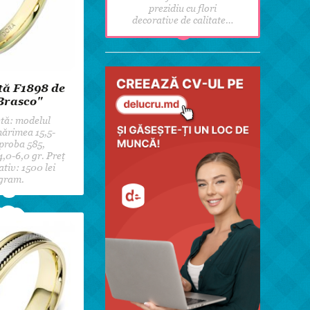
prezidiu cu flori
decorative de calitate…
tă F1898 de
Brasco"
tă: modelul
ărimea 15,5-
proba 585,
4,0-6,0 gr. Preț
tiv: 1500 lei
gram.