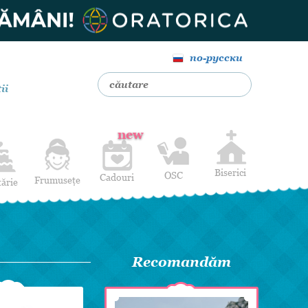
по-русски
ii
new
Biserici
OSC
Cadouri
Frumusețe
tărie
Livrare Flori
Coafuri
Baloane cu heliu
Alte Servicii
Luna de miere
Cadouri de nuntă
Recomandăm
14 februarie
Pentru bărbați