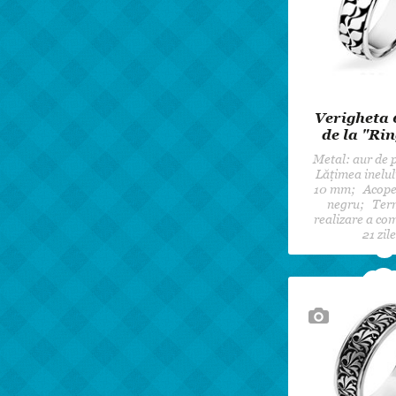
Verigheta
de la "Ri
Metal: aur de
Lățimea inelulu
10 mm; Acoper
negru; Ter
realizare a com
21 zil