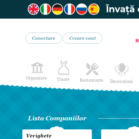
Conectare
Creare cont
Organizare
Ținute
Restaurante
Decorațiuni
Rochii de Mireasă
Restaurante
Rochii de Seară
Bar mobil
Lenjerie pentru mirese
Lista Companiilor
Costume de Mire
Încălțăminte și Accesorii
Verighete