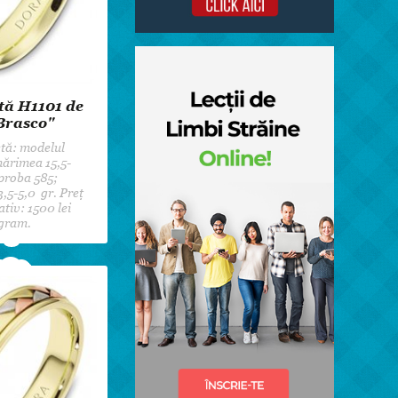
tă H1101 de
Brasco"
tă: modelul
ărimea 15,5-
proba 585;
3,5-5,0 gr. Preț
tiv: 1500 lei
gram.