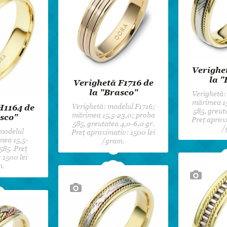
Verighe
la "
Verighetă F1716 de
la "Brasco"
Verighetă:
mărimea 15
Verighetă: modelul F1716;
H1164 de
585, greut
mărimea 15,5-23,0; proba
sco"
Preț aproxi
585, greutatea 4,0-6,0 gr.
/
 modelul
Preț aproximativ: 1500 lei
mea 15,5-
/gram.
585. Preț
 1500 lei
m.