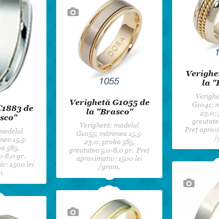
Verighe
la "
Verighe
Verighetă G1055 de
G1041; m
C1883 de
la "Brasco"
23,0; 
sco"
greutate
Verighetă: modelul
Preț aproxi
 modelul
G1055; mărimea 15,5-
/
mea 15,5-
23,0; proba 585,
a 585,
greutatea 5,0-8,0 gr. Preț
0-8,0 gr.
aproximativ: 1500 lei
v: 1500 lei
/gram.
m.