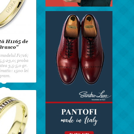
tă H1165 de
Brasco"
 modelul F1716;
,5-23,0; proba
atea 3,5-5,0 gr.
mativ: 1500 lei
gram.