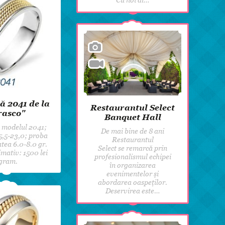
ă 2041 de la
Restaurantul Select
rasco"
Banquet Hall
 modelul 2041;
De mai bine de 8 ani
,5-23,0; proba
Restaurantul
atea 6.0-8.0 gr.
Select se remarcă prin
mativ: 1500 lei
profesionalismul echipei
gram.
în organizarea
evenimentelor și
abordarea oaspeților.
Deservirea este…