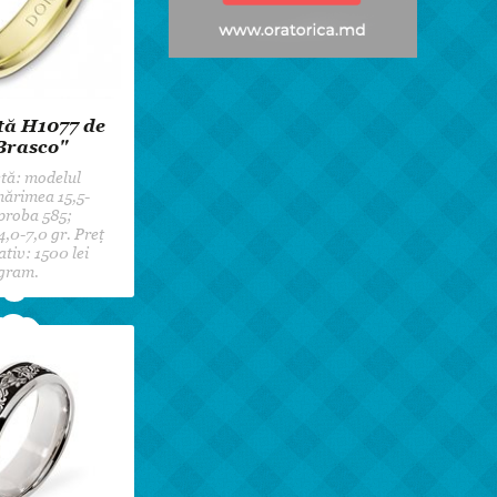
tă H1077 de
Brasco"
tă: modelul
ărimea 15,5-
proba 585;
4,0-7,0 gr. Preț
tiv: 1500 lei
gram.