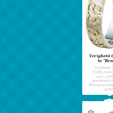
Verighetă 
la "Bra
Verighetă:
C1883; mări
23,0; prob
greutatea 6,
Preț aproximati
/gra