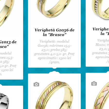
Verighe
Verighetă G1056 de
la "
la "Brasco"
Verighe
Verighetă: modelul
G1013 de
H1101; m
G1056; mărimea 15,5-
sco"
23,0; 
23,0; proba 585;
greutatea 
 modelul
greutatea 4,0-5,0 gr. Preț
aproxima
mea 15,5-
aproximativ: 1500 lei
/
a 585;
/gram.
,0 gr. Preț
 1500 lei
m.