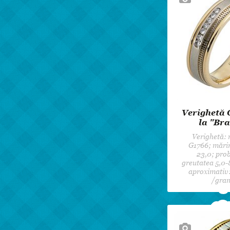
Verighetă 
la "Bra
Verighetă:
G1766; mări
23,0; prob
greutatea 5,0-8
aproximativ:
/gra