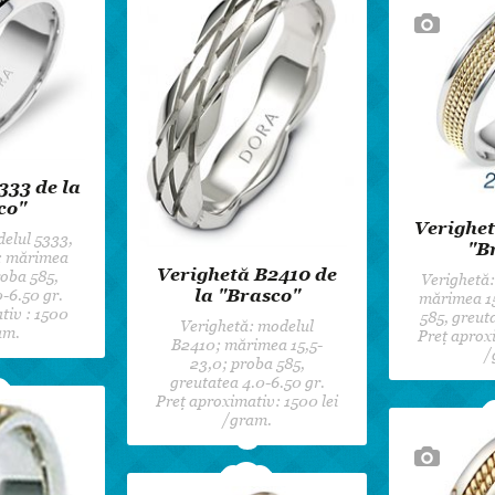
333 de la
co"
Verighet
elul 5333,
"B
e; mărimea
Verighetă B2410 de
roba 585,
Verighetă:
la "Brasco"
-6.50 gr.
mărimea 15
tiv : 1500
585, greut
Verighetă: modelul
am.
Preț aproxi
B2410; mărimea 15,5-
/
23,0; proba 585,
greutatea 4.0-6.50 gr.
Preț aproximativ: 1500 lei
/gram.