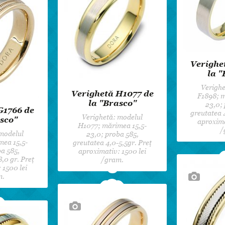
Verighe
la "
Verighe
Verighetă H1077 de
F1898; m
la "Brasco"
23,0; 
G1766 de
greutatea 
Verighetă: modelul
sco"
aproxima
H1077; mărimea 15,5-
/
 modelul
23,0; proba 585,
mea 15,5-
greutatea 4,0-5,5gr. Preț
a 585,
aproximativ: 1500 lei
,0 gr. Preț
/gram.
 1500 lei
m.