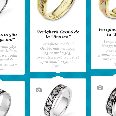
Verighe
Verighetă G1066 de
la "
 0101560
la "Brasco"
ngs.md"
Verighe
Verighetă: modelul
H1077; m
 proba 585;
G1066; mărimea 15,5-
23,0; 
i: de la 7-
23,0; proba 585;
greutatea 
ire: rodiu
greutatea 4,0-6,0 gr. Preț
aproxima
menul de
aproximativ: 1500 lei
/
enzii: 14 –
/gram.
e…