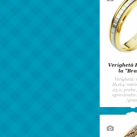
Verighetă 
la "Bra
Verighetă:
H1164; mări
23,0; proba 
aproximativ:
/gra