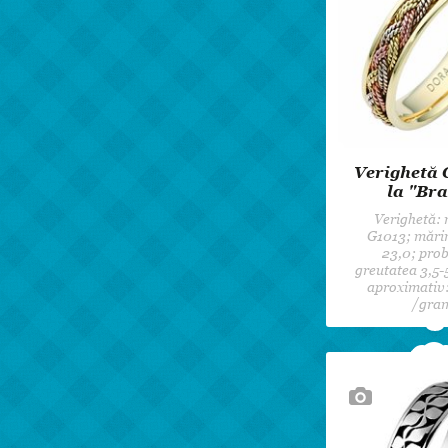
Verighetă 
la "Bra
Verighetă:
G1013; mări
23,0; prob
greutatea 3,5-5
aproximativ:
/gra