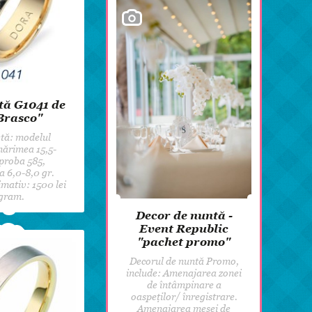
tă G1041 de
Brasco"
tă: modelul
ărimea 15,5-
proba 585,
a 6,0-8,0 gr.
mativ: 1500 lei
gram.
Decor de nuntă -
Event Republic
"pachet promo"
Decorul de nuntă Promo,
include: Amenajarea zonei
de întâmpinare a
oaspeților/ înregistrare.
Amenajarea mesei de