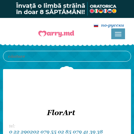
по-русски
FlorArt
tel:
0 22 290202
079 55 02 85
079 41 39 38