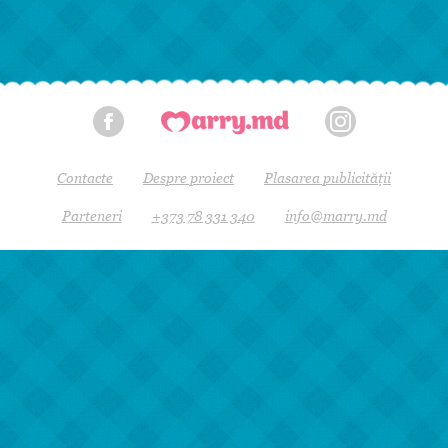
Contacte
Despre proiect
Plasarea publicității
Parteneri
+373 78 331 340
info@marry.md