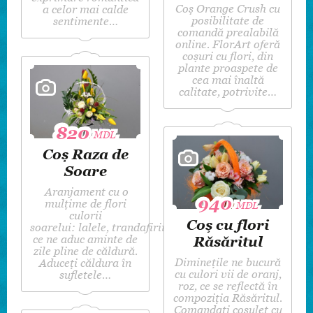
Coș Orange Crush cu
a celor mai calde
posibilitate de
sentimente…
comandă prealabilă
online. FlorArt oferă
coşuri cu flori, din
plante proaspete de
cea mai înaltă
calitate, potrivite…
820
820
MDL
MDL
Coș Raza de
Soare
Aranjament cu o
940
940
mulțime de flori
MDL
MDL
culorii
Coș cu flori
soarelui: lalele, trandafirii, orhidee,
ce ne aduc aminte de
Răsăritul
zile pline de căldură.
Diminețile ne bucură
Aduceți căldura în
cu culori vii de oranj,
sufletele…
roz, ce se reflectă în
compoziția Răsăritul.
Comandați coșuleț cu