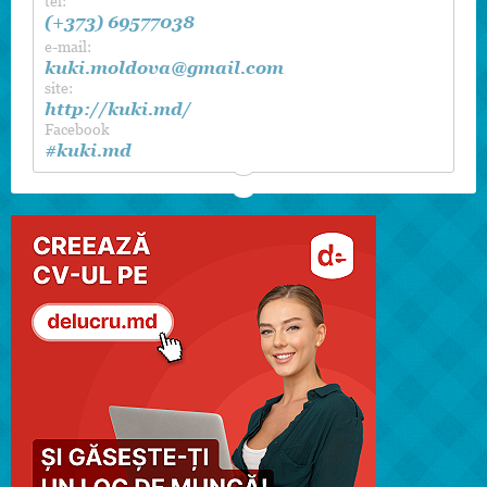
tel:
(+373) 69577038
e-mail:
kuki.moldova@gmail.com
site:
http://kuki.md/
Facebook
#kuki.md