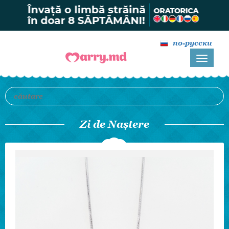
по-русски
Zi de Naștere