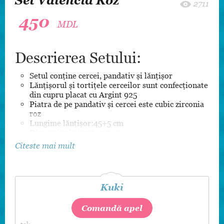
Set Valencia Roz
2711
450
MDL
Descrierea Setului:
Setul conține cercei, pandativ și lănțișor
Lănțișorul și tortițele cerceilor sunt confecționate
din cupru placat cu Argint 925
Piatra de pe pandativ și cercei este cubic zirconia
roz
Lungime lănțișor:45+5 cm
Dimensiuni piatră: 0.7 cm
Citeste mai mult
Kuki
Comandă apel