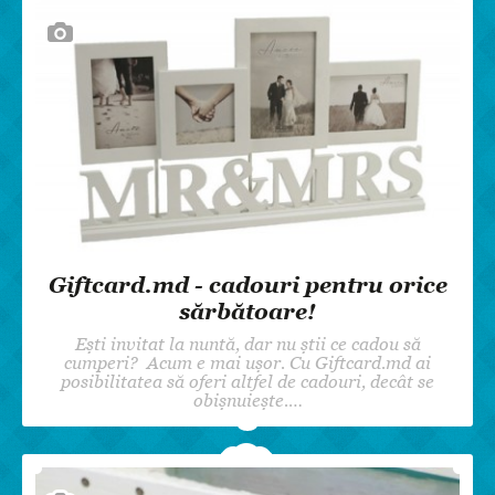
Giftcard.md - cadouri pentru orice
sărbătoare!
Ești invitat la nuntă, dar nu știi ce cadou să
cumperi? Acum e mai ușor. Cu Giftcard.md ai
posibilitatea să oferi altfel de cadouri, decât se
obișnuiește.…