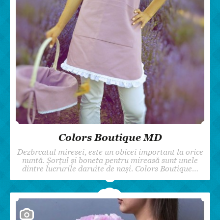
Colors Boutique MD
Dezbrcatul miresei, este un obicei important la orice
nuntă. Șorțul și boneta pentru mireasă sunt unele
dintre lucrurile daruite de nași. Colors Boutique…