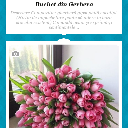
Buchet din Gerbera
Descriere Compoziție: gherberă,gipsophilă,eucalipt.
(Hîrtia de impachetare poate să difere în baza
stocului existent) Comandă acum și exprimă-ți
sentimentele…