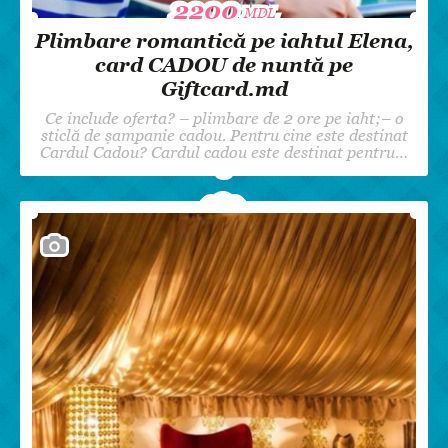
2200
2200
MDL
MDL
Plimbare romantică pe iahtul Elena,
card CADOU de nuntă pe
Giftcard.md
Ce include oferta? – plimbare de 2 ore pe iaht;– o
sticlă de șampanie cadou. Pentru cine este destinat
Cardul Cadou? Cardul cadou este destinat pentru…