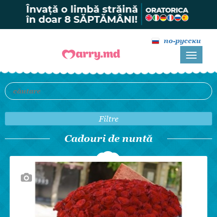
по-русски
Filtre
Cadouri de nuntă