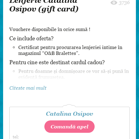
Lenjerie Catalina
3736
Osipov (gift card)
Vouchere disponibile în orice sumă !
Ce include oferta?
Certificat pentru procurarea lenjeriei intime în
magazinul “O&B Bralettes”.
Pentru cine este destinat cardul cadou?
Pentru doamne și domnișoare ce vor să-și pună în
evidență frumusețea.
Citeste mai mult
Catalina Osipov
Comandă apel
tel: