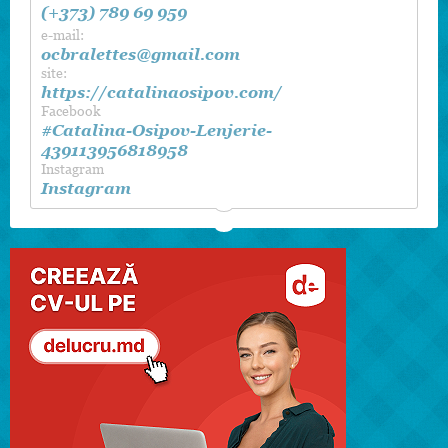
(+373) 789 69 959
e-mail:
ocbralettes@gmail.com
site:
https://catalinaosipov.com/
Facebook
#Catalina-Osipov-Lenjerie-
439113956818958
Instagram
Instagram