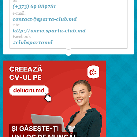
tel:
(+373) 69 889781
e-mail:
contact@sparta-club.md
site:
http://www.sparta-club.md
Facebook
#clubspartamd