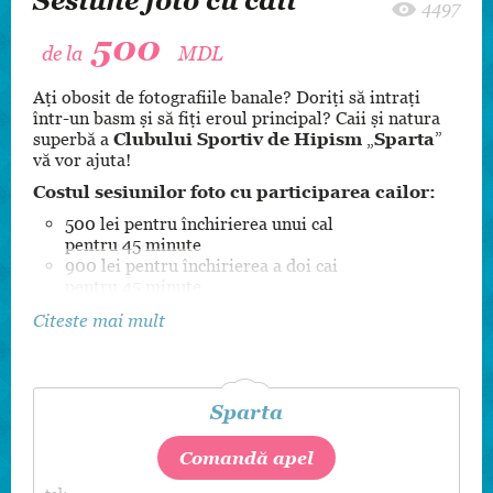
Sesiune foto cu caii
4497
500
de la
MDL
Aţi obosit de fotografiile banale? Doriţi să intraţi
într-un basm şi să fiţi eroul principal? Caii şi natura
superbă a
Clubului Sportiv de Hipism
„
Sparta
”
vă vor ajuta!
Costul sesiunilor foto cu participarea cailor:
500 lei pentru închirierea unui cal
pentru 45 minute
900 lei pentru închirierea a doi cai
pentru 45 minute
Dacă nu aveţi fotograf, clubul vă poate
Citeste mai mult
recomanda un fotograf contra unei plăţi
suplimentare. Trebuie să apelaţi cu cîteva zile
înainte sesiunea foto (+373) 69 889781.
Sparta
Comandă apel