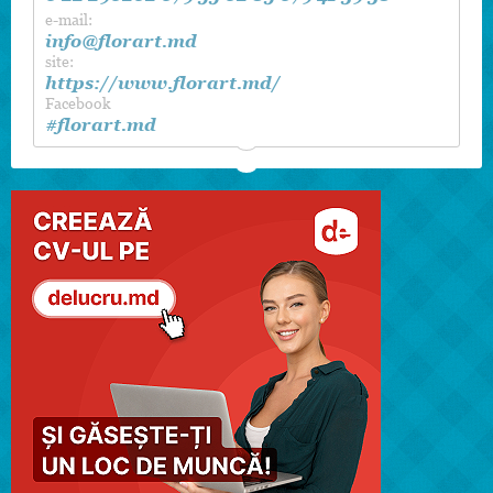
e-mail:
info@florart.md
site:
https://www.florart.md/
Facebook
#florart.md