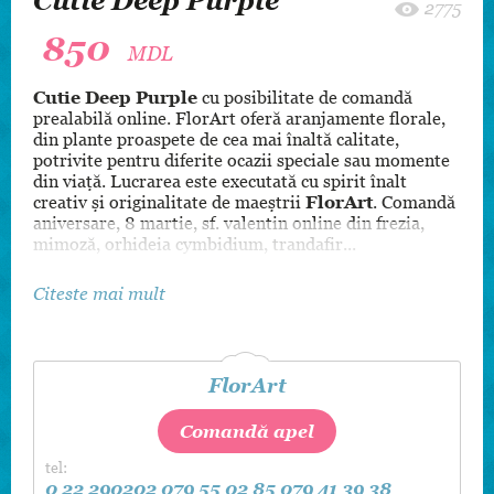
Cutie Deep Purple
2775
850
MDL
Cutie Deep Purple
cu posibilitate de comandă
prealabilă online. FlorArt oferă aranjamente florale,
din plante proaspete de cea mai înaltă calitate,
potrivite pentru diferite ocazii speciale sau momente
din viaţă. Lucrarea este executată cu spirit înalt
creativ şi originalitate de maeştrii
FlorArt
. Comandă
aniversare, 8 martie, sf. valentin online din frezia,
mimoză, orhideia cymbidium, trandafir...
Citeste mai mult
FlorArt
Comandă apel
tel:
0 22 290202
079 55 02 85
079 41 39 38