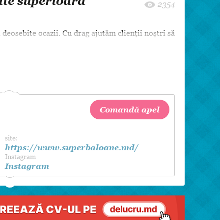
ate superioară
8 martie
2354
Pentru paști
deosebite ocazii. Cu drag ajutăm clienții noștri să
Crăciun
Zi de Naștere
Botez
Comandă apel
site:
https://www.superbaloane.md/
Instagram
Instagram