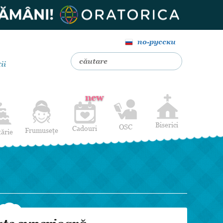
по-русски
ii
new
Biserici
OSC
Cadouri
Frumusețe
tărie
Livrare Flori
Coafuri
Baloane cu heliu
Alte Servicii
Luna de miere
Cadouri de nuntă
14 februarie
Pentru bărbați