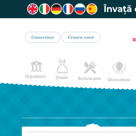
Conectare
Creare cont
Organizare
Ținute
Restaurante
Decorațiuni
Rochii de Mireasă
Restaurante
Rochii de Seară
Bar mobil
Lenjerie pentru mirese
Costume de Mire
Încălțăminte și Accesorii