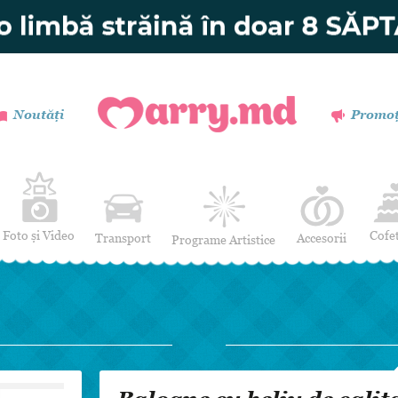
Noutăți
Promoț
Foto și Video
Cofe
Transport
Accesorii
Programe Artistice
Invitații de nuntă
Muzică
Verighete
Dansatori
Buchetul miresei
Efecte Speciale
Coronițe și Butoniere
Mimi / Divertisment
Mărturii
Moderatori