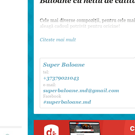
Baloane cu heliu de calit
Dansul Mirilor
Cele mai diverse compoziții, pentru cele mai 
aleagă cadoul potrivit pentru oricine!
Citeste mai mult
Super Baloane
tel:
+37379021043
e-mail:
superbaloane.md@gmail.com
Facebook
#superbaloane.md