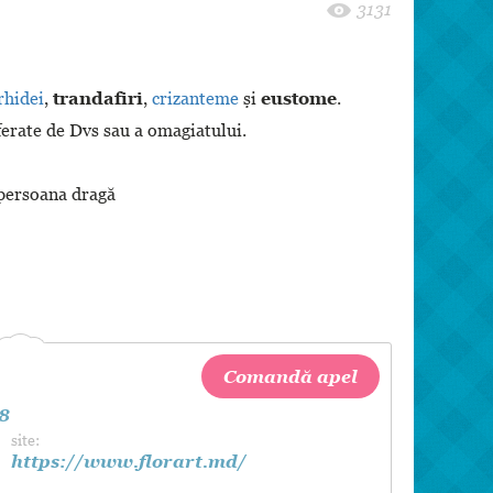
8 martie
3131
Pentru paști
Crăciun
rhidei
,
trandafiri
,
crizanteme
și
eustome
.
Zi de Naștere
eferate de Dvs sau a omagiatului.
Botez
persoana dragă
Comandă apel
38
site:
https://www.florart.md/