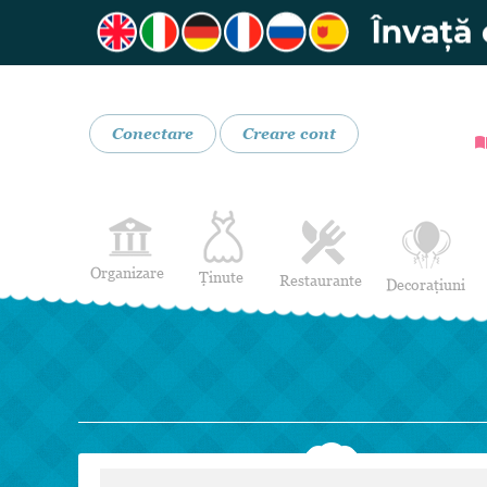
Conectare
Creare cont
Organizare
Ținute
Restaurante
Decorațiuni
Rochii de Mireasă
Restaurante
Rochii de Seară
Bar mobil
Lenjerie pentru mirese
Costume de Mire
Încălțăminte și Accesorii