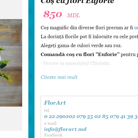
Coș cu flori Euforie
Dansul Mirilor
850
MDL
Coș magnific din diverse flori precum ar fi
o
La dorință florile pot fi înlocuite cu cele pr
Alegeți gama de culori verde sau roz.
Comandă coș cu flori ”Euforie”
pentru 
- livrare în municipiul Chișinău.
Citeste mai mult
FlorArt
tel:
0 22 290202
079 55 02 85
079 41 39 
e-mail:
info@florart.md
Facebook