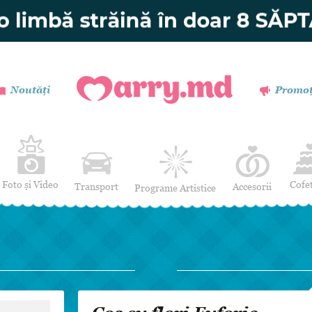
Noutăți
Promoț
Foto și Video
Cofe
Transport
Accesorii
Programe Artistice
Invitații de nuntă
Muzică
Verighete
Dansatori
Buchetul miresei
Efecte Speciale
Coronițe și Butoniere
Mimi / Divertisment
Mărturii
Moderatori