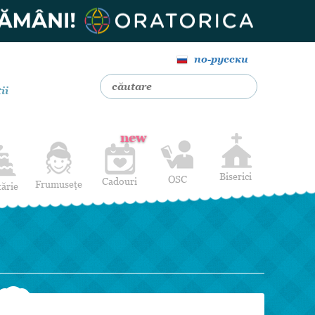
по-русски
ii
new
Biserici
OSC
Cadouri
Frumusețe
tărie
Livrare Flori
Coafuri
Baloane cu heliu
Alte Servicii
Luna de miere
Cadouri de nuntă
14 februarie
Pentru bărbați