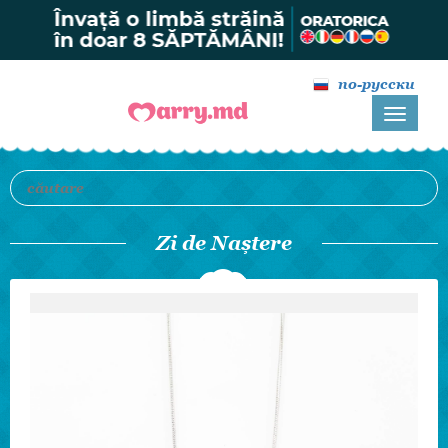
по-русски
Zi de Naștere