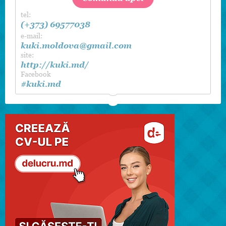
tel:
(+373) 69577038
e-mail:
kuki.moldova@gmail.com
site:
http://kuki.md/
Facebook
#kuki.md