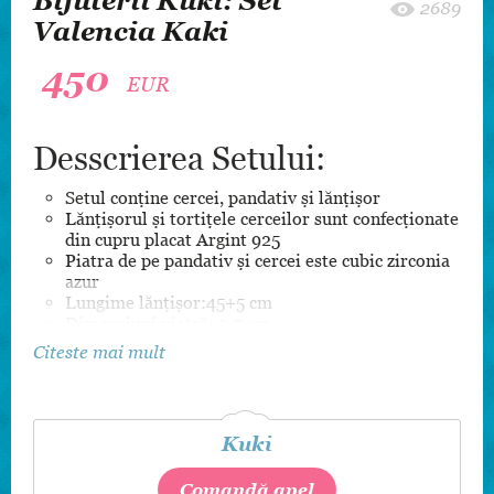
Bijuterii Kuki: Set
2689
Valencia Kaki
450
EUR
Desscrierea Setului:
Setul conține cercei, pandativ și lănțișor
Lănțișorul și tortițele cerceilor sunt confecționate
din cupru placat Argint 925
Piatra de pe pandativ și cercei este cubic zirconia
azur
Lungime lănțișor:45+5 cm
Dimensiuni piatră: 0.7 cm
Citeste mai mult
Kuki
Comandă apel