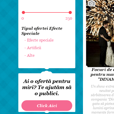
0
250
Tipul ofertei Efecte
Speciale
- Efecte speciale
- Artificii
- Alte
Focuri de a
pentru nun
"DINAM
Ai o ofertă pentru
Un show extra
miri? Te ajutăm să
neuitat p
o publici.
sărbătoarea d
compania “Din
gata să pictez
Click Aici
lumini aprins
momente form