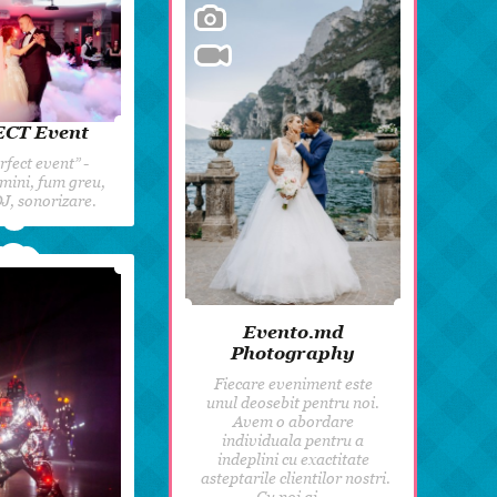
8 martie
Pentru paști
Crăciun
Zi de Naștere
CT Event
Botez
rfect event” -
mini, fum greu,
 DJ, sonorizare.
Evento.md
Photography
Fiecare eveniment este
unul deosebit pentru noi.
Avem o abordare
individuala pentru a
indeplini cu exactitate
asteptarile clientilor nostri.
Cu noi ai…