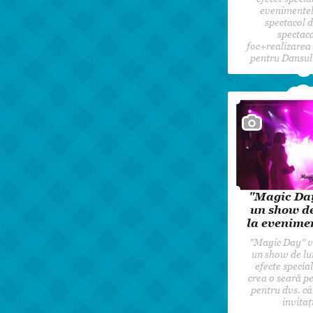
evenimentele
spectacol d
spectaco
foc+realizarea 
pentru Dansul
"Magic Da
un show d
la evenimen
"Magic Day" 
un show de lu
efecte specia
crea o seară pe
pentru dvs. câ
invitaț