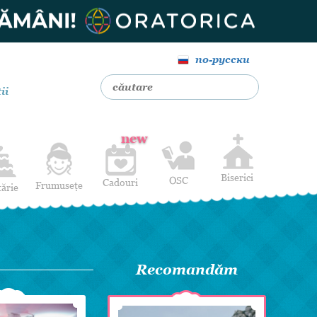
по-русски
ii
new
Biserici
OSC
Cadouri
Frumusețe
tărie
Livrare Flori
Coafuri
Baloane cu heliu
Alte Servicii
Luna de miere
Cadouri de nuntă
Recomandăm
14 februarie
Pentru bărbați