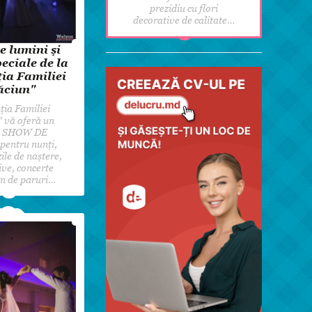
prezidiu cu flori
decorative de calitate…
 lumini și
peciale de la
ia Familiei
ăciun"
ia Familiei
 vă oferă un
b SHOW DE
entru nunți,
zile de naștere,
ive, concerte
m de paruri…