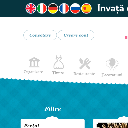
Conectare
Creare cont
Organizare
Ținute
Restaurante
Decorațiuni
Rochii de Mireasă
Restaurante
Rochii de Seară
Bar mobil
Lenjerie pentru mirese
Filtre
Costume de Mire
Încălțăminte și Accesorii
Prețul