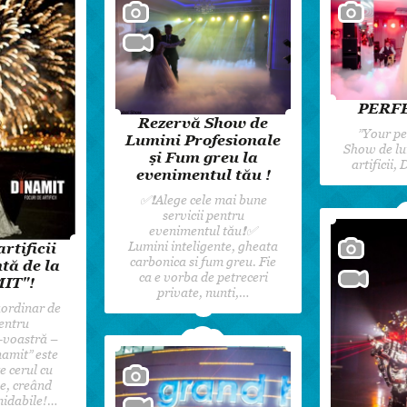
Dansul Mirilor
PERFE
Rezervă Show de
”Your pe
Lumini Profesionale
Show de lu
și Fum greu la
artificii,
evenimentul tău !
✅❗️Alege cele mai bune
servicii pentru
evenimentul tău❗️✅
Lumini inteligente, gheata
rtificii
carbonica si fum greu. Fie
tă de la
ca e vorba de petreceri
IT"!
private, nunti,…
ordinar de
entru
-voastră –
amit” este
e cerul cu
e, creând
idabile!…