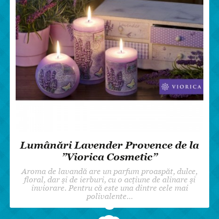
Lumânări Lavender Provence de la
”Viorica Cosmetic”
Aroma de lavandă are un parfum proaspăt, dulce,
floral, dar și de ierburi, cu o acțiune de alinare și
inviorare. Pentru că este una dintre cele mai
polivalente…