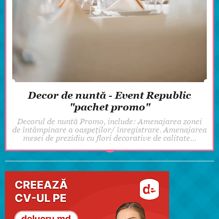
Decor de nuntă - Event Republic
"pachet promo"
Decorul de nuntă Promo, include: Amenajarea zonei
de întâmpinare a oaspeților/ înregistrare. Amenajarea
mesei de prezidiu cu flori decorative de calitate…