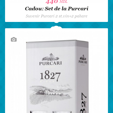
440
440
MDL
MDL
Cadou: Set de la Purcari
Suvenir Purcari 2 st.vin+2 pahare