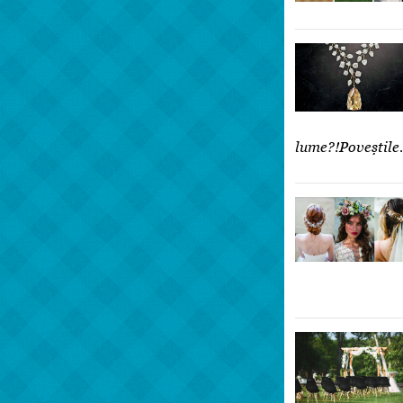
lume?!Poveștil