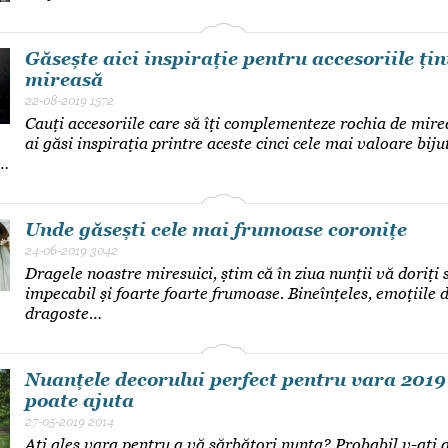
Găsește aici inspirație pentru accesoriile țin
mireasă
22-08-2019
1572
Cauți accesoriile care să îți complementeze rochia de mire
ai găsi inspirația printre aceste cinci cele mai valoare biju
e…
Unde găsești cele mai frumoase coronițe
24-06-2019
3042
Dragele noastre miresuici, știm că în ziua nunții vă doriți 
impecabil și foarte foarte frumoase. Bineînțeles, emoțiile d
dragoste…
Nuanțele decorului perfect pentru vara 2019 
poate ajuta
27-05-2019
2014
Ați ales vara pentru a vă sărbători nunta? Probabil v-ați g