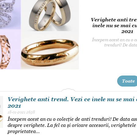
Dansul Mirilor
Verighete anti trend. Vezi ce
inele nu se mai cumpără în
2021
Începem acest an cu o colecție de anti
trenduri! De data asta…
Toate
Verighete anti trend. Vezi ce inele nu se ma
2021
18-01-2021
2638
Începem acest an cu o colecție de anti trenduri! De data a
despre verighete. La fel ca și oricare accesorii, verighetele
proprietatea…