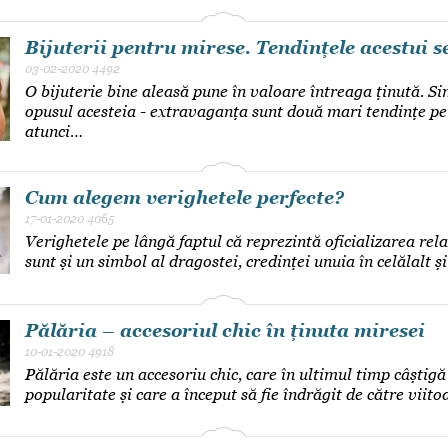
Bijuterii pentru mirese. Tendințele acestui s
03-02-2020
4492
O bijuterie bine aleasă pune în valoare întreaga ținută. Si
opusul acesteia - extravaganța sunt două mari tendințe pe
atunci…
Cum alegem verighetele perfecte?
17-01-2020
4065
Verighetele pe lângă faptul că reprezintă oficializarea rela
sunt și un simbol al dragostei, credinței unuia în celălalt și 
Pălăria – accesoriul chic în ținuta miresei
10-01-2020
4918
Pălăria este un accesoriu chic, care în ultimul timp câștig
popularitate și care a început să fie îndrăgit de către viit