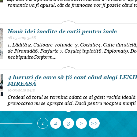
romantic va fi apusul, cât de frumoase vor fi pozele când 
Nouă idei inedite de cutii pentru inele
08-05-2019
3268
1. Lădiță 2. Cutioare rotunde 3. Cochilie4. Cutie din sticlă
de Piramidă6. Farfurie 7. Coșuleț înpletit8. Diplomat9. Dec
neobișnuiteConform…
4 lucruri de care să ții cont când alegi LEN
MIREASĂ
19-03-2019
2412
Credeai că totul se termină odată ce ai găsit rochia ideal
provocarea nu se oprește aici. Dacă pentru noaptea nunții
1
2
3
>
>>