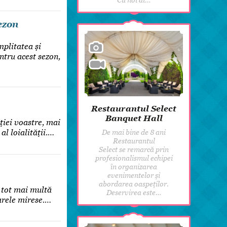
ezon
mplitatea și
ntru acest sezon,
Restaurantul Select
Banquet Hall
ției voastre, mai
al loialității.…
De mai bine de 8 ani
Restaurantul
Select se remarcă prin
profesionalismul echipei
în organizarea
evenimentelor și
abordarea oaspeților.
ă tot mai multă
Deservirea este…
oarele mirese.…