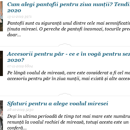
Cum alegi pantofii pentru ziua nunții? Tendi
2020
13-11-2019
3971
Pantofii sunt cu siguranță unul dintre cele mai semnificativ
ținuta miresei. O pereche de pantofi incomozi, tocurile pre
doar…
Accesorii pentru păr - ce e în vogă pentru se
2020?
07-11-2019
6804
Pe lângă voalul de mireasă, care este considerat a fi cel 
accesoriu pentru păr în ziua nunții, mai există și alte acceso
Sfaturi pentru a alege voalul miresei
28-10-2019
5230
Deși în ultima perioadă de timp tot mai mare este număru
renunță la voalul rochiei de mireasă, totuși acesta este un
conferă…