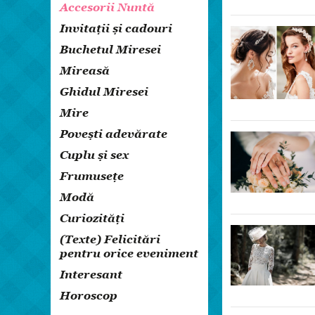
Accesorii Nuntă
Invitații și cadouri
Buchetul Miresei
Mireasă
Ghidul Miresei
Mire
Povești adevărate
Cuplu și sex
Frumuseţe
Modă
Curiozități
(Texte) Felicitări
pentru orice eveniment
Interesant
Horoscop