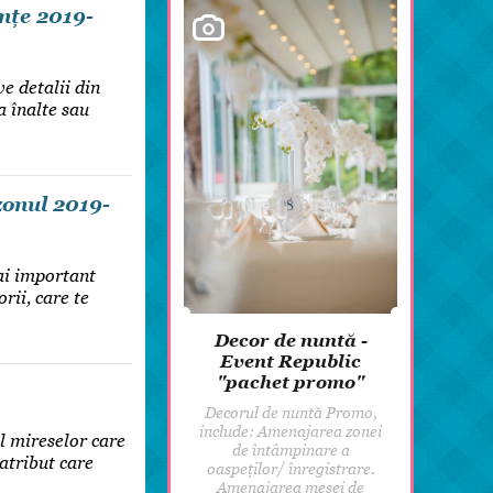
nțe 2019-
e detalii din
a înalte sau
zonul 2019-
mai important
rii, care te
Decor de nuntă -
Event Republic
"pachet promo"
Decorul de nuntă Promo,
include: Amenajarea zonei
l mireselor care
de întâmpinare a
 atribut care
oaspeților/ înregistrare.
Amenajarea mesei de