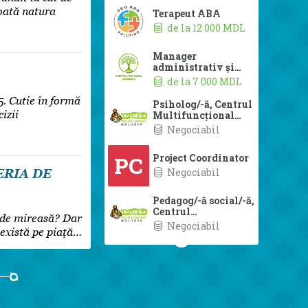
toată natura
5. Cutie în formă
izii
JERIA DE
ă de mireasă? Dar
 există pe piață…