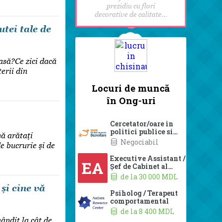
prezidiu cu flori
decorative de calitate…
utei tale de
asă?Ce zici dacă
terii din
să arătați
e bucrurie și de
și cine vă
ândit la cât de