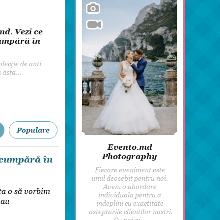
8 martie
Pentru paști
Crăciun
Bijuterii pentru mir
Tendințele acestui 
Zi de Naștere
O bijuterie bine aleasă pune î
Botez
întreaga ținută. Simplita
Populare
Evento.md
Photography
i cumpără în
Fiecare eveniment este
unul deosebit pentru noi.
Avem o abordare
sta o să vorbim
individuala pentru a
 au
indeplini cu exactitate
asteptarile clientilor nostri.
Cu noi ai…