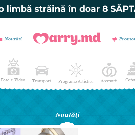
Noutăți
Promoț
Foto și Video
Cofe
Transport
Accesorii
Programe Artistice
Invitații de nuntă
Muzică
Verighete
Dansatori
Buchetul miresei
Efecte Speciale
Noutăți
Coronițe și Butoniere
Mimi / Divertisment
Mărturii
Moderatori