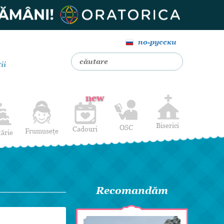
по-русски
ii
new
Biserici
OSC
Cadouri
Frumusețe
tărie
Livrare Flori
Coafuri
Baloane cu heliu
Alte Servicii
Luna de miere
Cadouri de nuntă
Recomandăm
14 februarie
Pentru bărbați