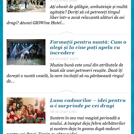
07-12-2022
2690
Ați obosit de gălăgie, ambuteiaje și multă
agitație? Doriți să vă petreceți timpul
liber într-o zonă relaxantă alături de cei
dragi? Atunci GIOWine Hotel…
Formaţii pentru nuntă: Cum o
alegi şi la cine poţi apela cu
încredere
24-01-2022
10271
Muzica bună este unul din atributele de
bază ale unei petreceri reușite. Dacă îți
dorești o nuntă veselă, la care invitații să nu părăsească ringul
de…
Luna cadourilor – idei pentru
a-i surprinde pe cei dragi
06-12-2021
3361
Suntem în cea mai magică perioadă a
anului. A început deja febra sărbătorilor
și suntem deja în goana după cadouri
pentru cei dragi. Venim cu câteva idei…