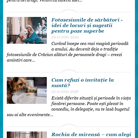
Fotosesiunile de sărbători -
idei de locuri și sugestii
pentru poze superbe
29-11-2021
3942
Curând începe cea mai magică perioadă
a anului. Au devenit deja o tradiție
fotosesiunile de Crăciun alături de persoanele dragi – creezi
amintiri care…
Cum refuzi o invitație la
nuntă?
22-11-2021
9056
Există diferite situații și perioade în viața
fiecărei persoane. Poate ești plecat în
concediu, în delegație, nu te lasă bugetul
sau ai alte evenimente…
Rochia de mireasă – cum alegi