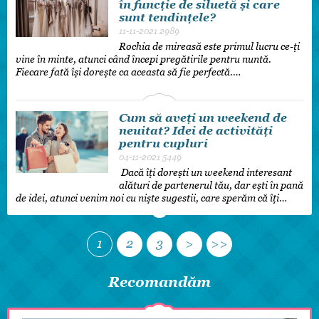
în funcție de siluetă și care
sunt tendințele?
11-11-2021
2989
Rochia de mireasă este primul lucru ce-ți
vine în minte, atunci când începi pregătirile pentru nuntă.
Fiecare fată își dorește ca aceasta să fie perfectă.…
Cum să aveți un weekend de
neuitat? Idei de activități
pentru cupluri
04-11-2021
5449
Dacă îți dorești un weekend interesant
alături de partenerul tău, dar ești în pană
de idei, atunci venim noi cu niște sugestii, care sperăm că îți…
1
2
3
>
>>
Recomandăm