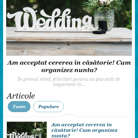
Cum alegi corect sala de nunți în
Chișinău?
Organizarea unei nunți este unul dintre cele mai
speciale momente…
Articole
Toate
Populare
Am acceptat cererea în
căsătorie! Cum organizez
nunta?