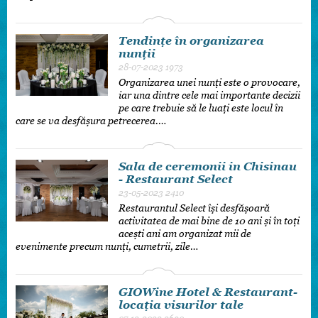
Tendințe în organizarea
nunții
28-07-2023
1973
Organizarea unei nunți este o provocare,
iar una dintre cele mai importante decizii
pe care trebuie să le luați este locul în
care se va desfășura petrecerea.…
Sala de ceremonii in Chisinau
- Restaurant Select
23-05-2023
2410
Restaurantul Select își desfășoară
activitatea de mai bine de 10 ani și în toți
acești ani am organizat mii de
evenimente precum nunți, cumetrii, zile…
GIOWine Hotel & Restaurant-
locația visurilor tale