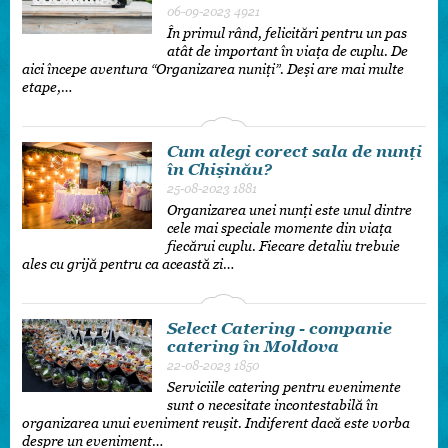
06-09-2023
4921
În primul rând, felicitări pentru un pas
atât de important în viața de cuplu. De
aici începe aventura “Organizarea nuniți”. Deși are mai multe
etape,…
Cum alegi corect sala de nunți
în Chișinău?
25-08-2023
1881
Organizarea unei nunți este unul dintre
cele mai speciale momente din viața
fiecărui cuplu. Fiecare detaliu trebuie
ales cu grijă pentru ca această zi…
Select Catering - companie
catering în Moldova
22-08-2023
1850
Serviciile catering pentru evenimente
sunt o necesitate incontestabilă în
organizarea unui eveniment reușit. Indiferent dacă este vorba
despre un eveniment…