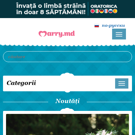
по-русски
Categorii
Noutăți