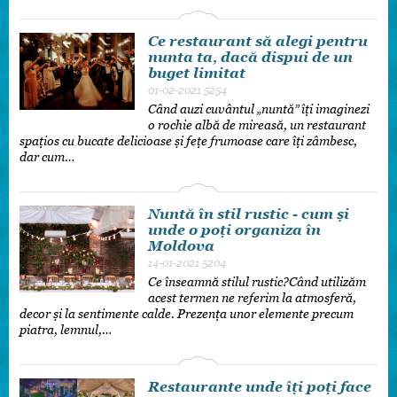
Ce restaurant să alegi pentru
nunta ta, dacă dispui de un
buget limitat
01-02-2021
5254
Când auzi cuvântul „nuntă” îți imaginezi
o rochie albă de mireasă, un restaurant
spațios cu bucate delicioase și fețe frumoase care îți zâmbesc,
dar cum…
Nuntă în stil rustic - cum și
unde o poți organiza în
Moldova
14-01-2021
5204
Ce înseamnă stilul rustic?Când utilizăm
acest termen ne referim la atmosferă,
decor și la sentimente calde. Prezența unor elemente precum
piatra, lemnul,…
Restaurante unde îți poți face