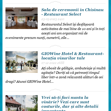
Sala de ceremonii in Chisinau
- Restaurant Select
23-05-2023
2410
Restaurantul Select își desfășoară
activitatea de mai bine de 10 ani și în toți
acești ani am organizat mii de
evenimente precum nunți, cumetrii, zile…
GIOWine Hotel & Restaurant-
locația visurilor tale
07-12-2022
2688
Ați obosit de gălăgie, ambuteiaje și multă
agitație? Doriți să vă petreceți timpul
liber într-o zonă relaxantă alături de cei
dragi? Atunci GIOWine Hotel…
Vrei să-ți faci nunta la
vinărie? Vezi care sunt
costurile, dar și alte detalii
importante