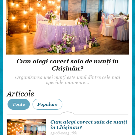
Select Catering - companie catering în
Moldova
Serviciile catering pentru evenimente sunt o necesitate
incontestabilă…
Articole
Toate
Populare
Cum alegi corect sala de nunți
în Chișinău?
25-08-2023
1881