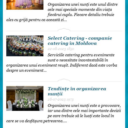
Organizarea unei nunți este unul dintre
cele mai speciale momente din viața
fiecărui cuplu. Fiecare detaliu trebuie
ales cu grijă pentru ca această zi…
Select Catering - companie
catering în Moldova
22-08-2023
1850
Serviciile catering pentru evenimente
sunt o necesitate incontestabilă în
organizarea unui eveniment reușit. Indiferent dacă este vorba
despre un eveniment…
Tendințe în organizarea
nunții
28-07-2023
1973
Organizarea unei nunți este o provocare,
iar una dintre cele mai importante decizii
pe care trebuie să le luați este locul în
care se va desfășura petrecerea.…