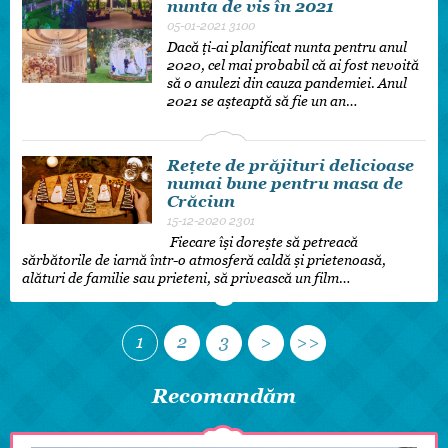
nunta de vis în 2021
05-01-2021
3100
Dacă ți-ai planificat nunta pentru anul
2020, cel mai probabil că ai fost nevoită
să o anulezi din cauza pandemiei. Anul
2021 se așteaptă să fie un an…
Rețete de prăjituri delicioase
numai bune pentru masa de
Crăciun
15-12-2020
2301
Fiecare își dorește să petreacă
sărbătorile de iarnă într-o atmosferă caldă și prietenoasă,
alături de familie sau prieteni, să privească un film…
1
2
3
>
>>
Recomandăm