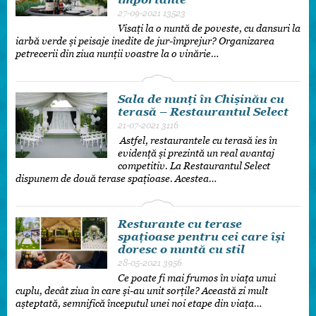
27-09-2021
13523
Visați la o nuntă de poveste, cu dansuri la
iarbă verde și peisaje inedite de jur-împrejur? Organizarea
petrecerii din ziua nunții voastre la o vinărie…
Sala de nunți în Chișinău cu
terasă – Restaurantul Select
21-07-2021
3116
Astfel, restaurantele cu terasă ies în
evidență și prezintă un real avantaj
competitiv. La Restaurantul Select
dispunem de două terase spațioase. Acestea…
Resturante cu terase
spațioase pentru cei care își
doresc o nuntă cu stil
28-05-2021
3956
Ce poate fi mai frumos în viața unui
cuplu, decât ziua în care și-au unit sorțile? Această zi mult
așteptată, semnifică începutul unei noi etape din viața…