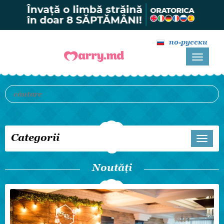
по-русски
Categorii
Noutăți