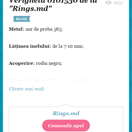
Verigheta 0101530 de la
4955
"Rings.md"
Bucăți
Metal:
aur de proba 585;
Lățimea inelului:
de la 7-10 mm;
Acoperire:
rodiu negru;
Termenul de realizare a comenzii:
14 – 21 zile
calendaristice.
Citeste mai mult
De asemenea, este posibilă corecția modelelor după
mărime, culoarea metalului și inserții.
Rings.md
Comandă apel