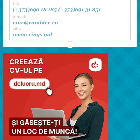
tel:
(+373)690 18 185
(+373)691 31 851
e-mail:
ciur@rambler.ru
site:
www.rings.md