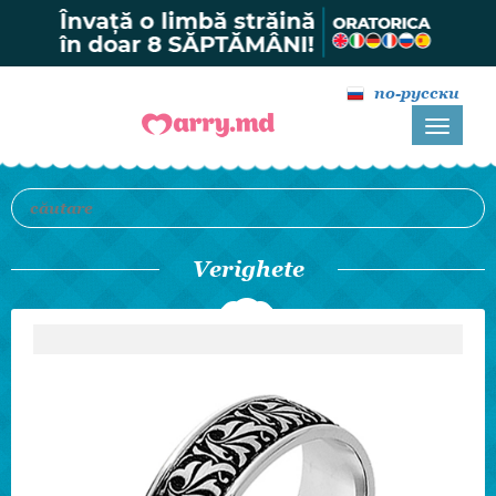
по-русски
Verighete