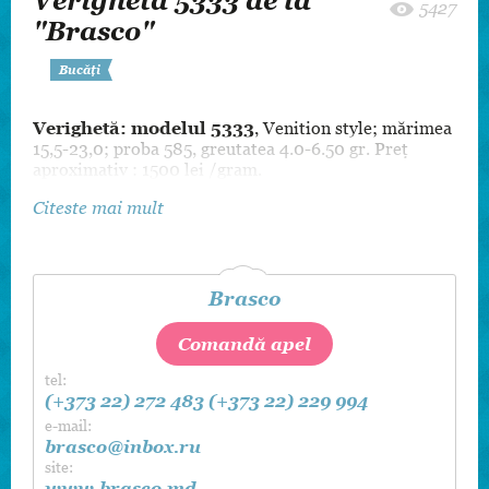
Verighetă 5333 de la
5427
"Brasco"
Bucăți
Verighetă: modelul 5333
, Venition style; mărimea
15,5-23,0; proba 585, greutatea 4.0-6.50 gr. Preț
aproximativ : 1500 lei /gram.
Citeste mai mult
Brasco
Comandă apel
tel:
(+373 22) 272 483
(+373 22) 229 994
e-mail:
brasco@inbox.ru
site:
www.brasco.md