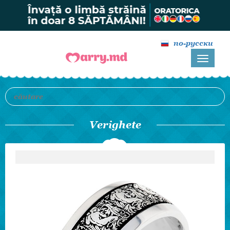
по-русски
Verighete