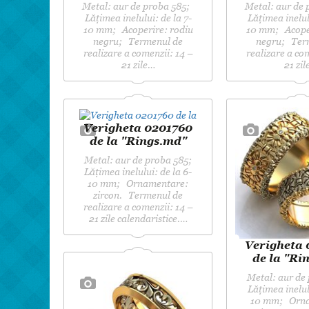
Metal: aur de proba 585;
Metal: aur de
Lățimea inelului: de la 7-
Lățimea inelulu
10 mm; Acoperire: rodiu
10 mm; Acoper
negru; Termenul de
negru; Ter
realizare a comenzii: 14 –
realizare a co
21 zile…
21 zi
Verigheta 0201760
de la "Rings.md"
Metal: aur de proba 585;
Lățimea inelului: de la 6-
10 mm; Ornamentare:
zircon. Termenul de
realizare a comenzii: 14 –
21 zile calendaristice.…
Verigheta 
de la "Ri
Metal: aur de
Lățimea inelulu
10 mm; Orna