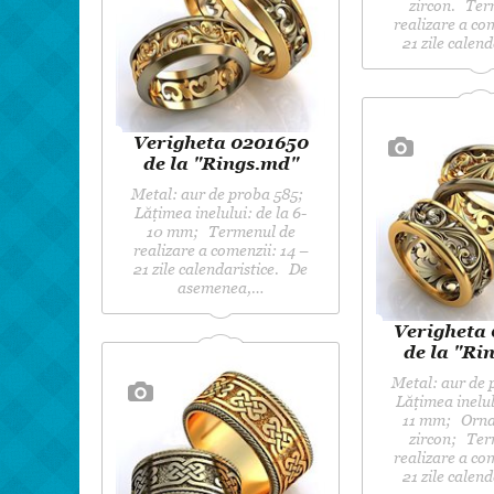
zircon. Ter
realizare a co
21 zile calend
Verigheta 0201650
de la "Rings.md"
Metal: aur de proba 585;
Lățimea inelului: de la 6-
10 mm; Termenul de
realizare a comenzii: 14 –
21 zile calendaristice. De
asemenea,…
Verigheta
de la "Ri
Metal: aur de
Lățimea inelulu
11 mm; Orna
zircon; Ter
realizare a co
21 zile calend