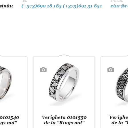
tel:
e-mail:
Dansul Mirilor
ișinău
(+373)690 18 185
(+373)691 31 851
ciur@r
 0101540
Verigheta 0101550
Verighe
ngs.md"
de la "Rings.md"
de la 