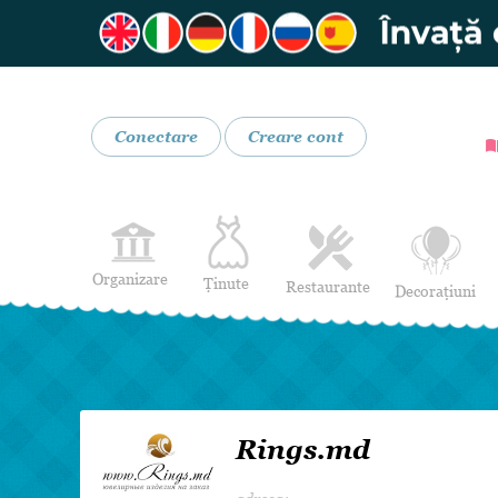
Conectare
Creare cont
Organizare
Ținute
Restaurante
Decorațiuni
Rochii de Mireasă
Restaurante
Rochii de Seară
Bar mobil
Lenjerie pentru mirese
Costume de Mire
Rings.md
Încălțăminte și Accesorii