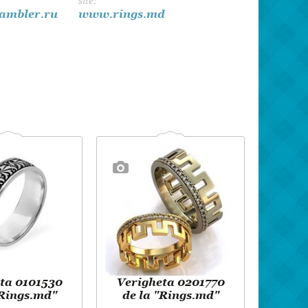
site:
8 martie
ambler.ru
www.rings.md
Pentru paști
Crăciun
Zi de Naștere
Botez
ta 0101530
Verigheta 0201770
"Rings.md"
de la "Rings.md"