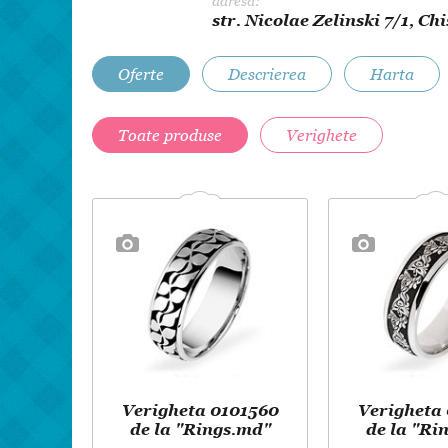
adresa:
str. Nicolae Zelinski 7/1, Ch
Oferte
Descrierea
Harta
Toate produse
Verighete
Verigheta 0101560
Verigheta
de la "Rings.md"
de la "Ri