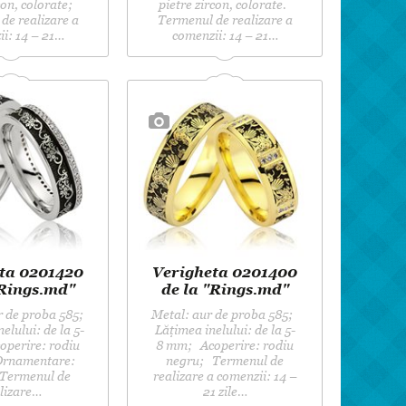
con, colorate;
pietre zircon, colorate.
de realizare a
Termenul de realizare a
i: 14 – 21…
comenzii: 14 – 21…
ta 0201420
Verigheta 0201400
"Rings.md"
de la "Rings.md"
 de proba 585;
Metal: aur de proba 585;
lului: de la 5-
Lățimea inelului: de la 5-
perire: rodiu
8 mm; Acoperire: rodiu
Ornamentare:
negru; Termenul de
 Termenul de
realizare a comenzii: 14 –
lizare…
21 zile…