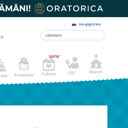
по-русски
ii
new
Biserici
OSC
Cadouri
Frumusețe
tărie
Livrare Flori
Coafuri
Baloane cu heliu
Alte Servicii
Luna de miere
Cadouri de nuntă
14 februarie
Pentru bărbați