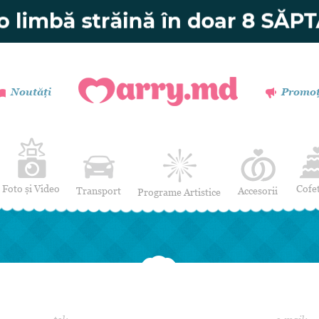
Noutăți
Promoț
Foto și Video
Cofe
Transport
Accesorii
Programe Artistice
Invitații de nuntă
Muzică
Verighete
Dansatori
Buchetul miresei
Efecte Speciale
Coronițe și Butoniere
Mimi / Divertisment
Mărturii
Moderatori