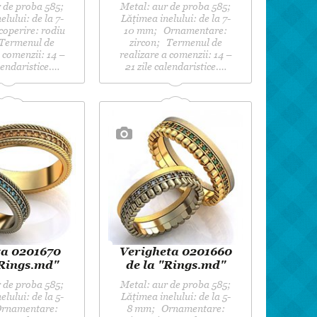
 de proba 585;
Metal: aur de proba 585;
elului: de la 7-
Lățimea inelului: de la 7-
operire: rodiu
10 mm; Ornamentare:
Termenul de
zircon; Termenul de
 comenzii: 14 –
realizare a comenzii: 14 –
alendaristice.…
21 zile calendaristice.…
ta 0201670
Verigheta 0201660
"Rings.md"
de la "Rings.md"
 de proba 585;
Metal: aur de proba 585;
elului: de la 5-
Lățimea inelului: de la 5-
rnamentare:
8 mm; Ornamentare: