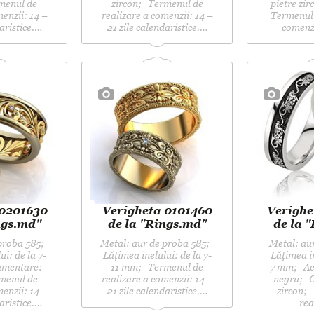
menul de
zircon; Termenul de
pietre zir
menzii: 14 –
realizare a comenzii: 14 –
Termenul 
aristice.…
21 zile calendaristice.…
comenzi
 0201630
Verigheta 0101460
Verighe
ngs.md"
de la "Rings.md"
de la 
 proba 585;
Metal: aur de proba 585;
Metal: aur
i: de la 7-
Lățimea inelului: de la 7-
Lățimea ine
mentare:
11 mm; Termenul de
7 mm; Aco
menul de
realizare a comenzii: 14 –
negru; 
menzii: 14 –
21 zile calendaristice.…
zircon;
aristice.…
rea