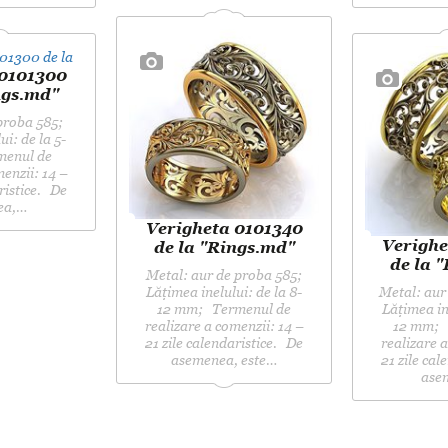
 0101300
ngs.md"
 proba 585;
i: de la 5-
enul de
menzii: 14 –
aristice. De
ea,…
Verigheta 0101340
Verighe
de la "Rings.md"
de la 
Metal: aur de proba 585;
Lățimea inelului: de la 8-
Metal: aur
12 mm; Termenul de
Lățimea ine
realizare a comenzii: 14 –
12 mm; 
21 zile calendaristice. De
realizare a
asemenea, este…
21 zile cal
ase