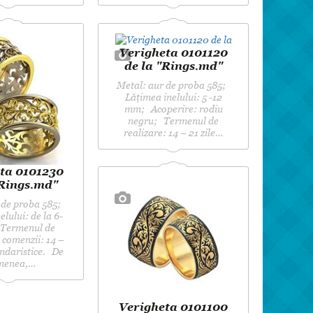
Verigheta 0101120
de la "Rings.md"
Metal: aur de proba 585;
Lățimea inelului: 5 -12
mm; Acoperire: rodiu
negru; Termenul de
realizare: 14 – 21 zile…
ta 0101230
"Rings.md"
 de proba 585;
lului: de la 6-
Termenul de
 comenzii: 14 –
endaristice. De
menea,…
Verigheta 0101100