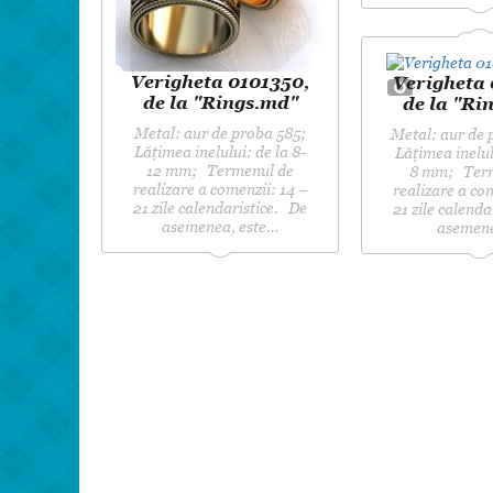
Verigheta 0101350,
Verigheta
de la "Rings.md"
de la "Ri
Metal: aur de proba 585;
Metal: aur de
Lățimea inelului: de la 8-
Lățimea inelulu
12 mm; Termenul de
8 mm; Term
realizare a comenzii: 14 –
realizare a co
21 zile calendaristice. De
21 zile calend
asemenea, este…
asemen