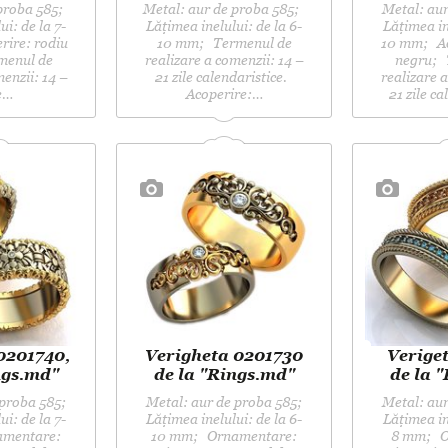
 proba 585;
Metal: aur de proba 585;
Metal: aur
i: de la 7-
Lățimea inelului: de la 6-
Lățimea in
ire: rodiu
10 mm; Termenul de
10 mm; Ac
menul de
realizare a comenzii: 14 –
negru; 
menzii: 14 –
21 zile calendaristice.
realizare a
le…
Acoperire:…
21 zile c
0201740,
Verigheta 0201730
Verige
ngs.md"
de la "Rings.md"
de la 
 proba 585;
Metal: aur de proba 585;
Metal: aur
i: de la 7-
Lățimea inelului: de la 6-
Lățimea in
mentare:
10 mm; Ornamentare:
8 mm; O