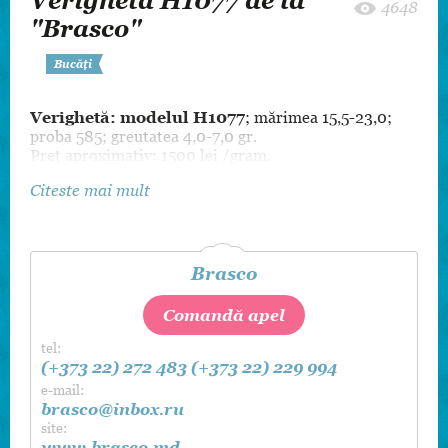
Verighetă H1077 de la
4648
"Brasco"
Bucăți
Verighetă: modelul H1077
; mărimea 15,5-23,0;
proba 585; greutatea 4,0-7,0 gr.
Preț aproximativ: 1500 lei /gram.
Citeste mai mult
Brasco
Comandă apel
tel:
(+373 22) 272 483
(+373 22) 229 994
e-mail:
brasco@inbox.ru
site:
www.brasco.md