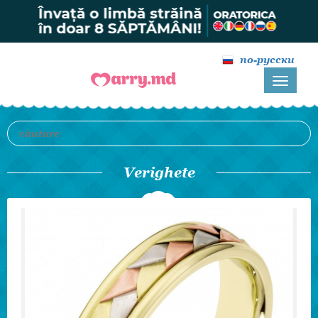
по-русски
Verighete