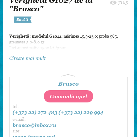
Verighetă G1027 de la
7165
"Brasco"
Bucăți
Verighetă: modelul G1041
; mărimea 15,5-23,0; proba 585,
greutatea 5,0-8,0 gr.
Preț aproximativ: 1500 lei /gram.
Citeste mai mult
Brasco
Comandă apel
tel:
(+373 22) 272 483
(+373 22) 229 994
e-mail:
brasco@inbox.ru
site:
www.brasco.md