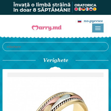
по-русски
Verighete