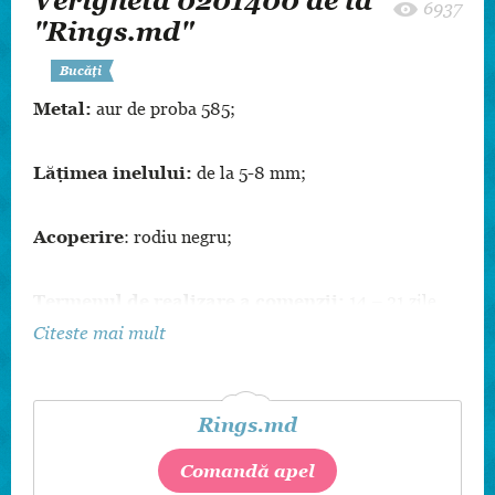
Verigheta 0201400 de la
6937
"Rings.md"
Bucăți
Metal:
aur de proba 585;
Lățimea inelului:
de la 5-8 mm;
Acoperire
: rodiu negru;
Termenul de realizare a comenzii:
14 – 21 zile
calendaristice.
Citeste mai mult
De asemenea, este posibilă corecția modelelor după
mărime, culoarea metalului și inserții.
Rings.md
Comandă apel