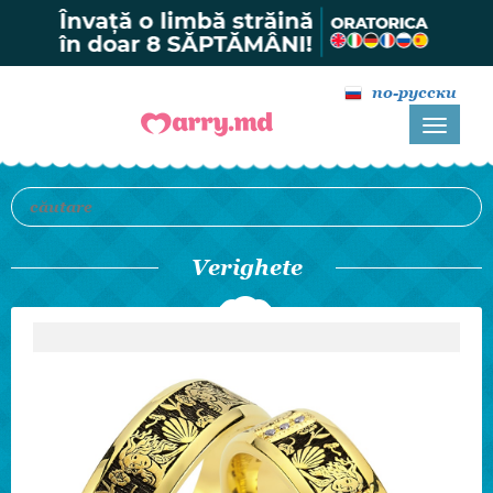
по-русски
Verighete