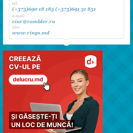
tel:
(+373)690 18 185
(+373)691 31 851
e-mail:
ciur@rambler.ru
site:
www.rings.md