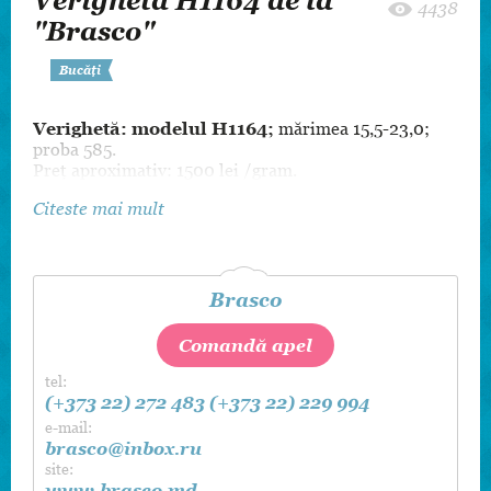
Verighetă H1164 de la
4438
"Brasco"
Bucăți
Verighetă: modelul H1164;
mărimea 15,5-23,0;
proba 585.
Preț aproximativ: 1500 lei /gram.
Citeste mai mult
Brasco
Comandă apel
tel:
(+373 22) 272 483
(+373 22) 229 994
e-mail:
brasco@inbox.ru
site:
www.brasco.md