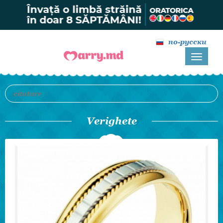
по-русски
Verighete