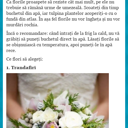
Ca florile proaspete să reziste cât mai mult, pe ele nu
trebuie să rămână urme de umezeală. Scoateți din timp
buchetul din apă, iar tulpina plantelor acoperiți-o cu o
fundă din atlas. În așa fel florile nu vor îngheța și nu vor
murdări rochia.
Încă o recomandare: când intrați de la frig la cald, nu vă
grăbiți să puneți buchetul direct în apă. Lăsați florile să
se obișnuiască cu temperatura, apoi puneți-le în apă
rece.
Ce flori să alegeți:
1. Trandafiri