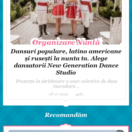
Organizare Nuntă
Organizare Nuntă
Dansuri populare, latino americane
și rusești la nunta ta. Alege
dansatorii New Generation Dance
Studio
Prezența la sărbătoare a unor colective de dans
incendiare…
08-07-2021
4281
Recomandăm