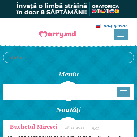
по-русски
Meniu
Noutăți
Buchetul Miresei
28-11-2018
4539