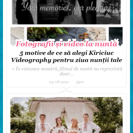
Fotografii și video la nuntă
Fotografii și video la nuntă
5 motive de ce să alegi Kiriciuc
Videography pentru ziua nunții tale
« În viziunea noastră, filmul de nuntă nu reprezintă
doar…
03-06-2021
3901