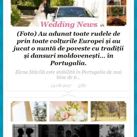
Wedding News
Wedding News
(Foto) Au adunat toate rudele de
prin toate colțurile Europei și au
jucat o nuntă de poveste cu tradiții
și dansuri moldovenești… în
Portugalia.
Elena Stăvilă este stabilită în Portugalia de mai
bine de 6…
14-08-2017
5781