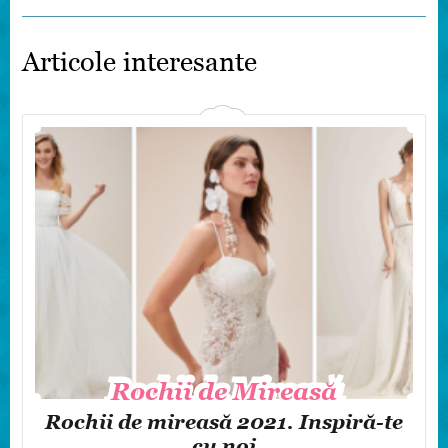
Articole interesante
Rochii de Mireasă
Rochii de Mireasă
Rochii de mireasă 2021. Inspiră-te
cu noi