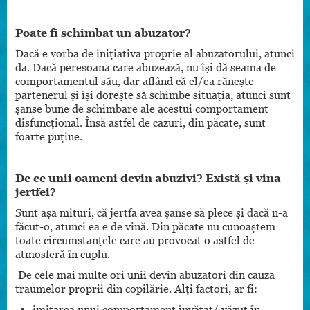
Poate fi schimbat un abuzator?
Dacă e vorba de inițiativa proprie al abuzatorului, atunci
da. Dacă peresoana care abuzează, nu își dă seama de
comportamentul său, dar aflând că el/ea rănește
partenerul și își dorește să schimbe situația, atunci sunt
șanse bune de schimbare ale acestui comportament
disfuncțional. Însă astfel de cazuri, din păcate, sunt
foarte puține.
De ce unii oameni devin abuzivi? Există și vina
jertfei?
Sunt așa mituri, că jertfa avea șanse să plece și dacă n-a
făcut-o, atunci ea e de vină. Din păcate nu cunoaștem
toate circumstanțele care au provocat o astfel de
atmosferă în cuplu.
De cele mai multe ori unii devin abuzatori din cauza
traumelor proprii din copilărie. Alți factori, ar fi:
imitarea unui comportament învățat/ văzut în