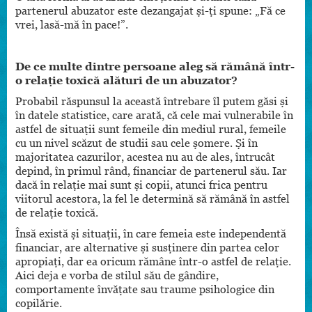
partenerul abuzator este dezangajat și-ți spune: „Fă ce
vrei, lasă-mă în pace!”.
De ce multe dintre persoane aleg să rămână într-
o relație toxică alături de un abuzator?
Probabil răspunsul la această întrebare îl putem găsi și
în datele statistice, care arată, că cele mai vulnerabile în
astfel de situații sunt femeile din mediul rural, femeile
cu un nivel scăzut de studii sau cele șomere. Și în
majoritatea cazurilor, acestea nu au de ales, întrucât
depind, în primul rând, financiar de partenerul său. Iar
dacă în relație mai sunt și copii, atunci frica pentru
viitorul acestora, la fel le determină să rămână în astfel
de relație toxică.
Însă există și situații, în care femeia este independentă
financiar, are alternative și susținere din partea celor
apropiați, dar ea oricum rămâne într-o astfel de relație.
Aici deja e vorba de stilul său de gândire,
comportamente învățate sau traume psihologice din
copilărie.