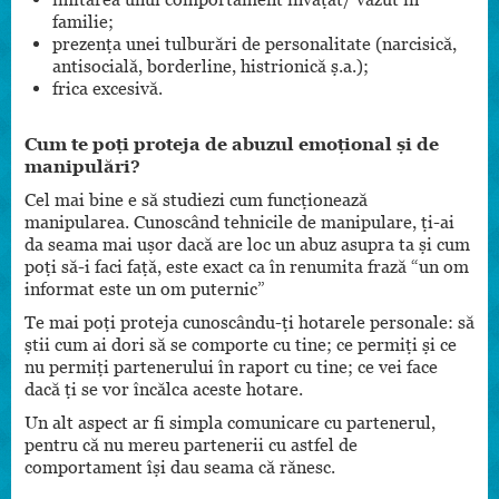
familie;
prezența unei tulburări de personalitate (narcisică,
antisocială, borderline, histrionică ș.a.);
frica excesivă.
Cum te poți proteja de abuzul emoțional și de
manipulări?
Cel mai bine e să studiezi cum funcționează
manipularea. Cunoscând tehnicile de manipulare, ți-ai
da seama mai ușor dacă are loc un abuz asupra ta și cum
poți să-i faci față, este exact ca în renumita frază “un om
informat este un om puternic”
Te mai poți proteja cunoscându-ți hotarele personale: să
știi cum ai dori să se comporte cu tine; ce permiți și ce
nu permiți partenerului în raport cu tine; ce vei face
dacă ți se vor încălca aceste hotare.
Un alt aspect ar fi simpla comunicare cu partenerul,
pentru că nu mereu partenerii cu astfel de
comportament își dau seama că rănesc.