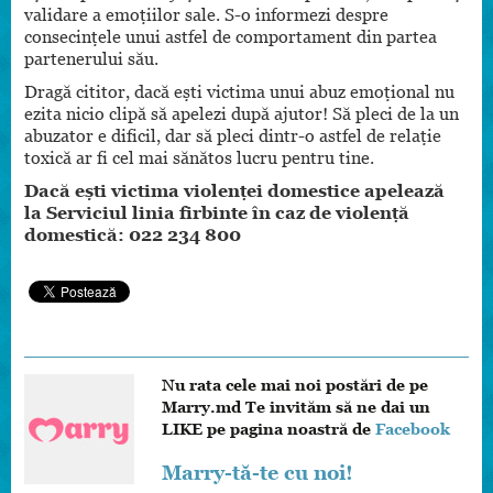
validare a emoțiilor sale. S-o informezi despre
consecințele unui astfel de comportament din partea
partenerului său.
Dragă cititor, dacă ești victima unui abuz emoțional nu
ezita nicio clipă să apelezi după ajutor! Să pleci de la un
abuzator e dificil, dar să pleci dintr-o astfel de relație
toxică ar fi cel mai sănătos lucru pentru tine.
Dacă ești victima violenței domestice apelează
la
Serviciul linia firbinte în caz de violență
domestică: 022 234 800
Nu rata cele mai noi postări de pe
Marry.md Te invităm să ne dai un
LIKE pe pagina noastră de
Facebook
Marry-tă-te cu noi!