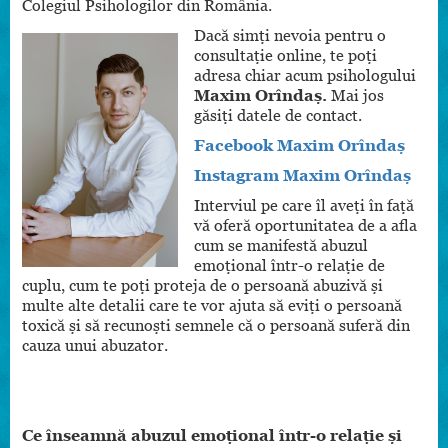
Colegiul Psihologilor din România.
Dacă simți nevoia pentru o
consultație online, te poți
adresa chiar acum psihologului
Maxim Orîndaș.
Mai jos
găsiți datele de contact.
Facebook Maxim Orîndaș
Instagram Maxim Orîndaș
Interviul pe care îl aveți în față
vă oferă oportunitatea de a afla
cum se manifestă abuzul
emoțional într-o relație de
cuplu, cum te poți proteja de o persoană abuzivă și
multe alte detalii care te vor ajuta să eviți o persoană
toxică și să recunoști semnele că o persoană suferă din
cauza unui abuzator.
Ce înseamnă abuzul emoțional într-o relație și