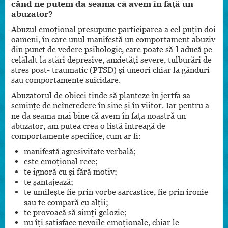
când ne putem da seama că avem în față un
abuzator?
Abuzul emoțional presupune participarea a cel puțin doi
oameni, în care unul manifestă un comportament abuziv
din punct de vedere psihologic, care poate să-l aducă pe
celălalt la stări depresive, anxietăți severe, tulburări de
stres post- traumatic (PTSD) și uneori chiar la gânduri
sau comportamente suicidare.
Abuzatorul de obicei tinde să planteze în jertfa sa
semințe de neîncredere în sine și în viitor. Iar pentru a
ne da seama mai bine că avem în fața noastră un
abuzator, am putea crea o listă întreagă de
comportamente specifice, cum ar fi:
manifestă agresivitate verbală;
este emoțional rece;
te ignoră cu și fără motiv;
te șantajează;
te umilește fie prin vorbe sarcastice, fie prin ironie
sau te compară cu alții;
te provoacă să simți gelozie;
nu îți satisface nevoile emoționale, chiar le