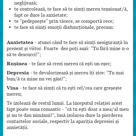
neglijează;
te controlează, te face să te simți mereu tensionat/ă,
fapt ce duce la anxietate;
te ”pedepsește” prin tăcere, se comportă rece;
te face să simți emoții disfuncționale, precum:
Anxietatea
- atunci când te face să simți nesiguranță în
prezent și viitor. Foarte des poți auzi: ”Tu fără mine n-o
să te descurci!”;
Rușinea
- te face să crezi mereu că ești un eșec;
Depresia
- te devalorizează și mereu îți zice: ”Tu mai
bun/ă ca mine nu vei găsi!”;
Vina
- te face să simți că tu ești cel/cea care greșește
mereu;
Te izolează de restul lumii. La începutul relației acest
fapt poate suna romantic - ”că tu ești doar a mea/al meu
și nu te dau nimănui!”, însă izolarea duce la pierderea
contactelor sociale, respectiv la apariția depresiei și
anxietății.