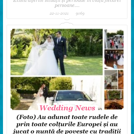
persoane.…
22-11-2021
9069
Wedding News
Wedding News
(Foto) Au adunat toate rudele de
prin toate colțurile Europei și au
jucat o nuntă de poveste cu tradiții