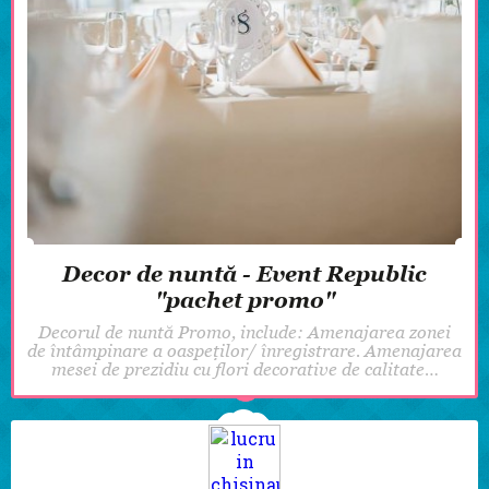
Decor de nuntă - Event Republic
"pachet promo"
Decorul de nuntă Promo, include: Amenajarea zonei
de întâmpinare a oaspeților/ înregistrare. Amenajarea
mesei de prezidiu cu flori decorative de calitate…