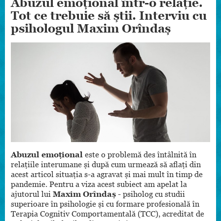
Abuzul emoțional într-o relație.
Tot ce trebuie să știi. Interviu cu
psihologul Maxim Orîndaș
Abuzul emoțional
este o problemă des întâlnită în
relațiile interumane și după cum urmează să aflați din
acest articol situația s-a agravat și mai mult în timp de
pandemie. Pentru a viza acest subiect am apelat la
ajutorul lui
Maxim Orîndaș
- psiholog cu studii
superioare în psihologie și cu formare profesională în
Terapia Cognitiv Comportamentală (TCC), acreditat de