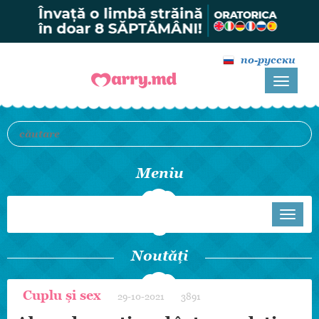
по-русски
Meniu
Noutăți
Cuplu și sex
29-10-2021
3891