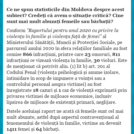
Ce ne spun statisticile din Moldova despre acest
subiect? Credeți că avem o situație critică? Cine
sunt mai mult abuzați femeile sau bărbații?
Conform
”Raportului pentru anul 2020 cu privire la
violența în familie și violența față de femei”
al
Ministerului Sănătății, Muncii și Protecției Sociale, pe
parcursul anului 2020 în sfera relațiilor familiale au fost
comise
866
infracțiuni, printre care
23
omoruri,
811
infracțiuni ce vizează violența în familie,
30
violuri. Este
de menționat că potrivit alin. (1) lit b) art. 201 al
Codului Penal (violența psihologică și anume izolare,
intimidare în scop de impunere a voinței sau a
controlului personal asupra victimei) au fost
înregistrate
18
cazuri și
1
caz de violență exprimată prin
privarea victimei de mijloace economice, inclusiv
lipsirea de mijloace de existență primară, neglijare.
Datele aceluiași raport ne arată că femeile sunt cel mai
mult abuzate, astfel după aspectul contravențional al
fenomenului de violență în familie, victime au devenit
1411
femei și
64
bărbați.