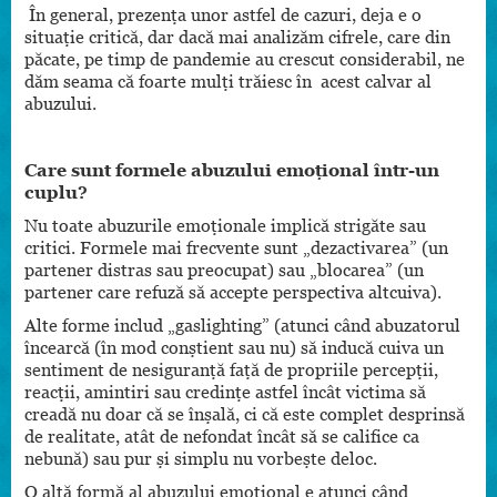
În general, prezența unor astfel de cazuri, deja e o
situație critică, dar dacă mai analizăm cifrele, care din
păcate, pe timp de pandemie au crescut considerabil, ne
dăm seama că foarte mulți trăiesc în acest calvar al
abuzului.
Care sunt formele abuzului emoțional într-un
cuplu?
Nu toate abuzurile emoționale implică strigăte sau
critici. Formele mai frecvente sunt „dezactivarea” (un
partener distras sau preocupat) sau „blocarea” (un
partener care refuză să accepte perspectiva altcuiva).
Alte forme includ „gaslighting” (atunci când abuzatorul
încearcă (în mod conștient sau nu) să inducă cuiva un
sentiment de nesiguranță față de propriile percepții,
reacții, amintiri sau credințe astfel încât victima să
creadă nu doar că se înșală, ci că este complet desprinsă
de realitate, atât de nefondat încât să se califice ca
nebună) sau pur și simplu nu vorbește deloc.
O altă formă al abuzului emoțional e atunci când