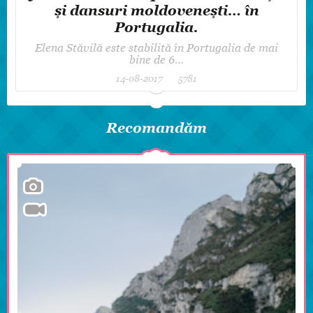
și dansuri moldovenești… în
Portugalia.
Elena Stăvilă este stabilită în Portugalia de mai
bine de 6…
14-08-2017
5781
Recomandăm