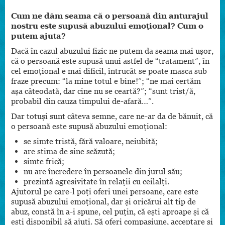
Cum ne dăm seama că o persoană din anturajul
nostru este supusă abuzului emoțional? Cum o
putem ajuta?
Dacă în cazul abuzului fizic ne putem da seama mai ușor,
că o persoană este supusă unui astfel de “tratament”, în
cel emoțional e mai dificil, întrucât se poate masca sub
fraze precum: “la mine totul e bine!”; “ne mai certăm
așa câteodată, dar cine nu se ceartă?”; “sunt trist/ă,
probabil din cauza timpului de-afară…”.
Dar totuși sunt câteva semne, care ne-ar da de bănuit, că
o persoană este supusă abuzului emoțional:
se simte tristă, fără valoare, neiubită;
are stima de sine scăzută;
simte frică;
nu are încredere în persoanele din jurul său;
prezintă agresivitate în relații cu ceilalți.
Ajutorul pe care-l poți oferi unei persoane, care este
supusă abuzului emoțional, dar și oricărui alt tip de
abuz, constă în a-i spune, cel puțin, că ești aproape și că
ești disponibil să ajuți. Să oferi compasiune, acceptare și