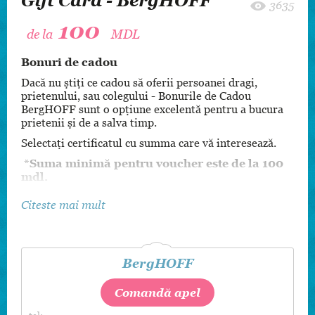
Gift Card - BergHOFF
3635
100
de la
MDL
Bonuri de cadou
Dacă nu știți ce cadou să oferii persoanei dragi,
prietenului, sau colegului - Bonurile de Cadou
BergHOFF sunt o opțiune excelentă pentru a bucura
prietenii și de a salva timp.
Selectați certificatul cu summa care vă interesează.
*
Suma minimă pentru voucher este de la 100
mdl.
Citeste mai mult
BergHOFF
Comandă apel