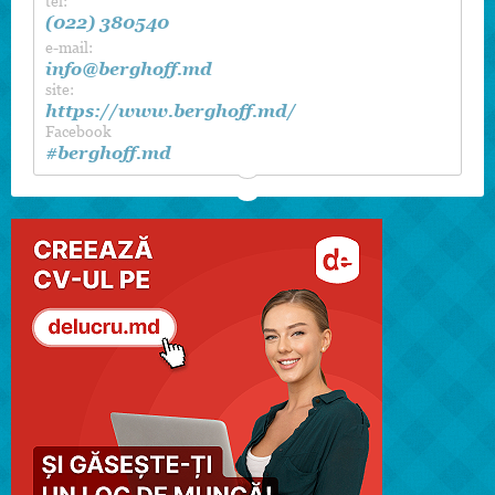
tel:
(022) 380540
e-mail:
info@berghoff.md
site:
https://www.berghoff.md/
Facebook
#berghoff.md