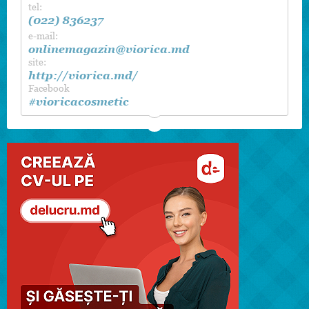
tel:
(022) 836237
e-mail:
onlinemagazin@viorica.md
site:
http://viorica.md/
Facebook
#vioricacosmetic