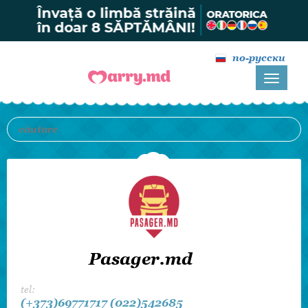
по-русски
Pasager.md
tel:
(+373)69771717
(022)542685