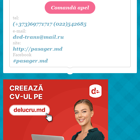
Comandă apel
tel:
(+373)69771717
(022)542685
e-mail:
dvd-trans@mail.ru
site:
http://pasager.md
Facebook
#pasager.md