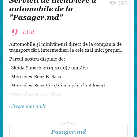
Servicii de închiriere a
3371
automobile de la
”Pasager.md”
9
EUR
Automobile și minivăn-uri direct de la compania de
transport fără intermediari la cele mai mici prețuri.
Parcul nostru dispune de:
-Skoda Superb 2014-2019(7 unități)
-Mercedes-Benz E-class
-Mercedes-Benz Vito/Viano pâna la 8 locuri
-Mercedes-Benz V-class
Trasnportul se ofere doar cu sofer.
Citeste mai mult
Pasager.md