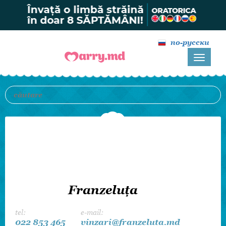
по-русски
Franzeluţa
tel:
e-mail:
022 853 465
vinzari@franzeluta.md