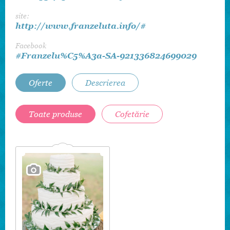
site:
http://www.franzeluta.info/#
Facebook
#Franzelu%C5%A3a-SA-921336824699029
Oferte
Descrierea
Toate produse
Cofetărie