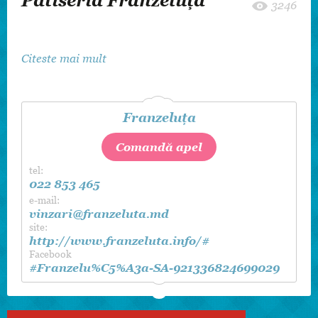
Patiseria Franzeluța
3246
Citeste mai mult
Franzeluţa
Comandă apel
tel:
022 853 465
e-mail:
vinzari@franzeluta.md
site:
http://www.franzeluta.info/#
Facebook
#Franzelu%C5%A3a-SA-921336824699029