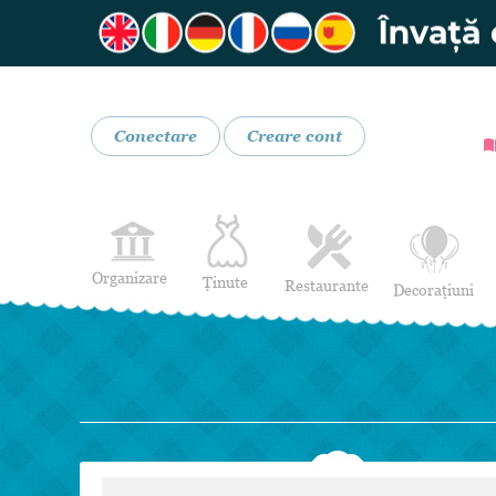
Conectare
Creare cont
Organizare
Ținute
Restaurante
Decorațiuni
Rochii de Mireasă
Restaurante
Rochii de Seară
Bar mobil
Lenjerie pentru mirese
Costume de Mire
Încălțăminte și Accesorii