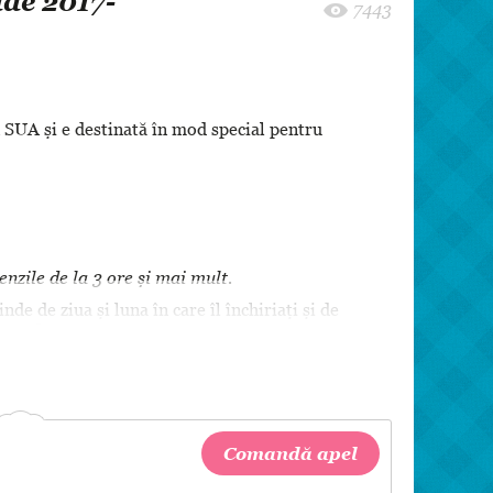
de 2017-
8 martie
7443
Pentru paști
Crăciun
Zi de Naștere
n SUA și e destinată în mod special pentru
Botez
nzile de la 3 ore și mai mult.
e de ziua și luna în care îl închiriați și de
comanda.
ă adițional combustibilul.
automobilului accesați pagina noastră
Comandă apel