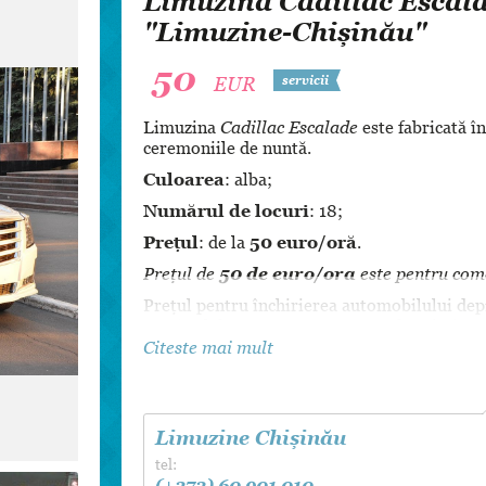
Limuzina Cadillac Escala
Dansul Mirilor
"Limuzine-Chișinău"
50
EUR
servicii
Limuzina
Cadillac Escalade
este fabricată î
ceremoniile de nuntă.
Culoarea
: alba;
Numărul de locuri
: 18;
Prețul
: de la
50 euro/oră
.
Prețul de
50 de euro/ora
este pentru come
Prețul pentru închirierea automobilului depind
numărul de ore, pentru care se efectuiază 
Citeste mai mult
Pentru deplasările în afara orașului se achit
Pentru detalii despre condițiile închirierii 
web:
www.limuzine-chisinau.md.
Limuzine Chișinău
tel:
(+373) 60 901 010