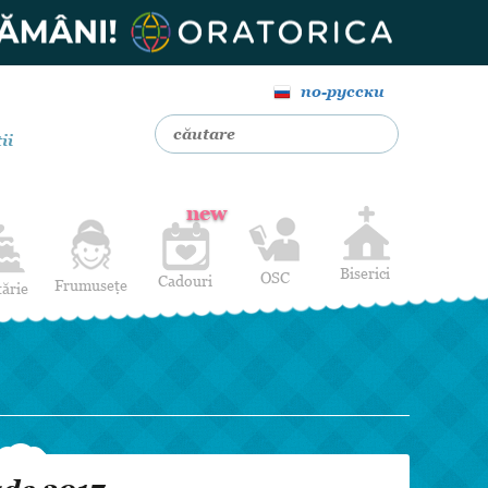
по-русски
ii
new
Biserici
OSC
Cadouri
Frumusețe
tărie
Livrare Flori
Coafuri
Baloane cu heliu
Alte Servicii
Luna de miere
Cadouri de nuntă
14 februarie
Pentru bărbați