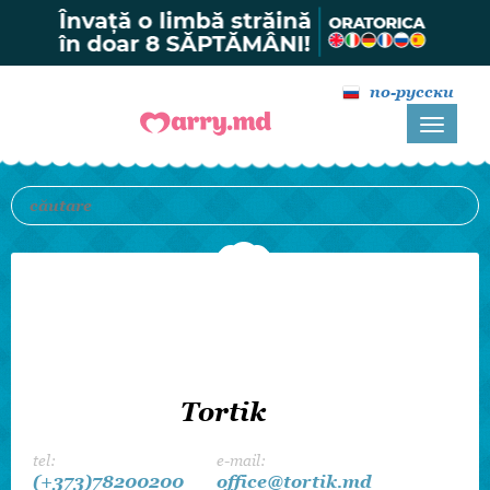
по-русски
Tortik
tel:
e-mail:
(+373)78200200
office@tortik.md