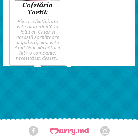
Cofetăria
Tortik
Fiecare festivitate
este individuală în
felul ei. Chiar și
această sărbătoare
populară, cum este
Anul Nou, sărbătorit
într-o companie,
necesită un desert…