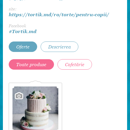
site:
https://tortik.md/ro/torte/pentru-copii/
Facebook
#Tortik.md
Oferte
Descrierea
Toate produse
Cofetărie