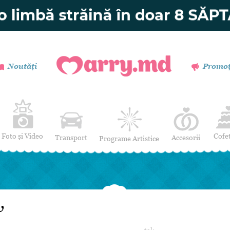
Noutăți
Promoț
Foto și Video
Cofe
Transport
Accesorii
Programe Artistice
Invitații de nuntă
Muzică
Verighete
Dansatori
Buchetul miresei
Efecte Speciale
v
Coronițe și Butoniere
Mimi / Divertisment
Mărturii
Moderatori