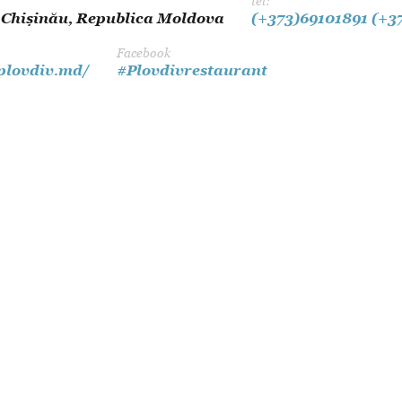
tel:
Dansul Mirilor
 Chișinău, Republica Moldova
(+373)69101891
(+3
Facebook
/plovdiv.md/
#Plovdivrestaurant