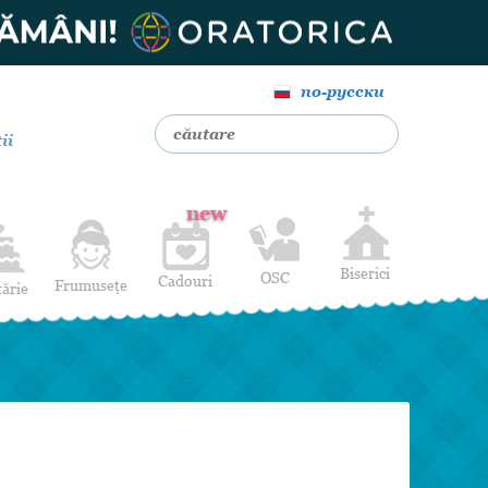
по-русски
ii
new
Biserici
OSC
Cadouri
Frumusețe
tărie
Livrare Flori
Coafuri
Baloane cu heliu
Alte Servicii
Luna de miere
Cadouri de nuntă
14 februarie
Pentru bărbați