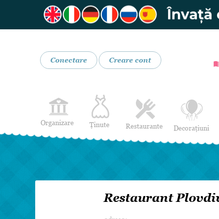
Conectare
Creare cont
Organizare
Ținute
Restaurante
Decorațiuni
Rochii de Mireasă
Restaurante
Rochii de Seară
Bar mobil
Lenjerie pentru mirese
Costume de Mire
Restaurant Plovdi
Încălțăminte și Accesorii