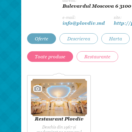
adresa:
Bulevardul Moscova 6 3100
e-mail:
site:
info@plovdiv.md
http:/
Oferte
Descrierea
Harta
Toate produse
Restaurante
Restaurant Plovdiv
Deschis din 1967 şi
modernizat pe parcursul