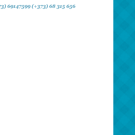
8 martie
73) 69147599
(+373) 68 315 656
Pentru paști
Crăciun
Zi de Naștere
Botez