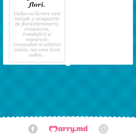
flori.
Cadou cu livrare care
include o compozitie
de flori(alstromerii,
crizanteme,
trandafiri) si
macarons.
Comandati si achitati
online, noi vom livra
cadou…