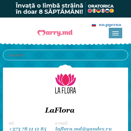
по-русски
LaFlora
tel:
e-mail:
+373 78 11 11 85
laflora.md@yandex.ru