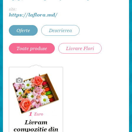
site:
https://laflora.md/
Oferte
Descrierea
Toate produse
Livrare Flori
1
1
Euro
Euro
Livram
compozitie din