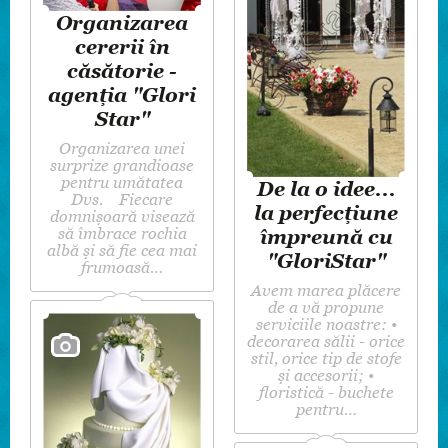
Organizarea
cererii în
căsătorie -
agenția "Glori
Star"
Organizarea unei
surprize grandioase
pentru umătatea
De la o idee...
Dvs. Fiecare
la perfecțiune
domnișoară visează
să îmbrace rochia
împreună cu
albă și să fie cea mai
"GloriStar"
frumoasă…
Avem marea plăcere
de a vă propune
serviciile noastre: •
decorarea sălii - orice
stil, orice tip de stofe
și accesorii; •
floristică - buchete
pentru…