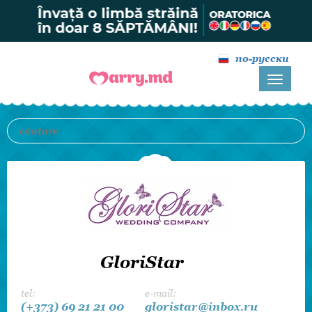
по-русски
GloriStar
tel:
e-mail:
(+373) 69 21 21 00
gloristar@inbox.ru