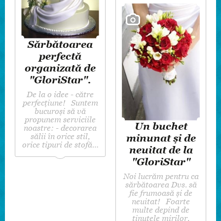
Sărbătoarea
perfectă
organizată de
"GloriStar".
De la o idee - către
perfecțiune! Suntem
bucuroși să vă
propunem serviciile
Un buchet
noastre: - decorarea
sălii în orice stil,
minunat și de
orice tipuri de stofă…
neuitat de la
"GloriStar"
Noi lucrăm pentru ca
sărbătoarea Dvs. să
fie frumoasă și de
neuitat! Foarte
multe depind de
ținutele mirilor,