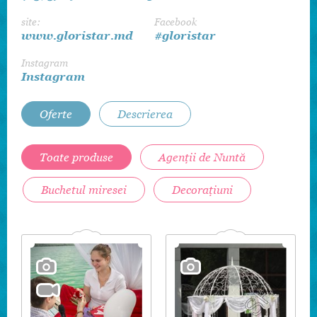
site:
Facebook
www.gloristar.md
#gloristar
Instagram
Instagram
Oferte
Descrierea
Toate produse
Agenții de Nuntă
Buchetul miresei
Decorațiuni