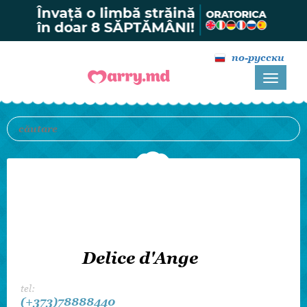
по-русски
Delice d'Ange
tel:
(+373)78888440