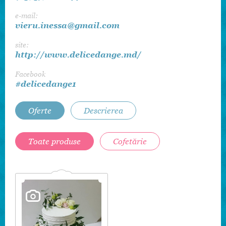
e-mail:
vieru.inessa@gmail.com
site:
http://www.delicedange.md/
Facebook
#delicedange1
Oferte
Descrierea
Toate produse
Cofetărie