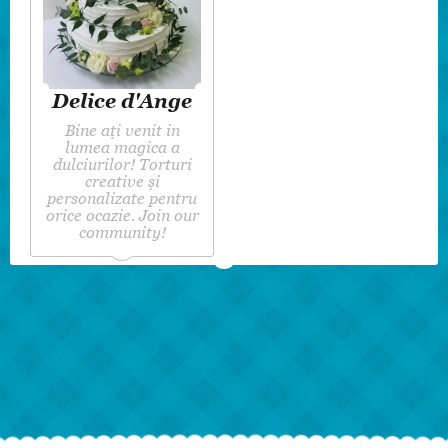
Delice d'Ange
Bine ați venit in
lumea magica a
dulciurilor! Torturi
creative și
personalizate pentru
orice ocazie. Join our
community!