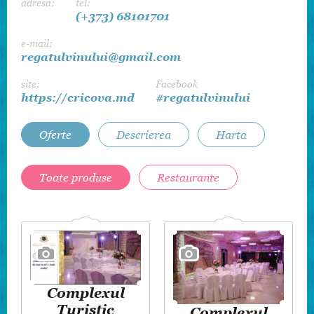
adresa:
tel:
(+373) 68101701
e-mail:
regatulvinului@gmail.com
site:
Facebook
https://cricova.md
#regatulvinului
Oferte
Descrierea
Harta
Toate produse
Restaurante
Complexul
Turistic
Complexul