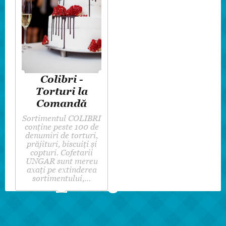
Colibri -
Torturi la
Comandă
Sortimentul COLIBRI
conține peste 100 de
denumiri de torturi,
prăjituri, biscuiți și
copturi. Cofetarii
UNGAR sunt mereu
axați pe extinderea
sortimentului,…