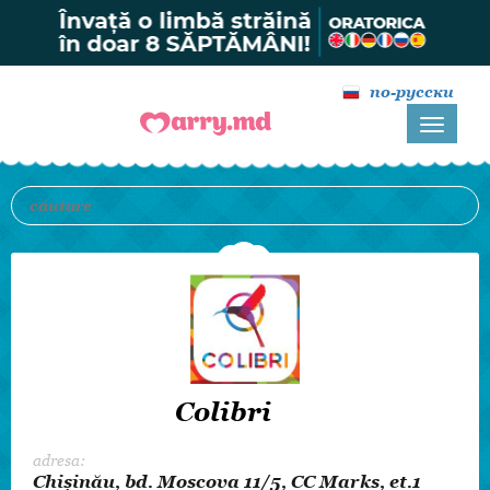
по-русски
Colibri
adresa:
Chișinău, bd. Moscovа 11/5, CC Marks, et.1