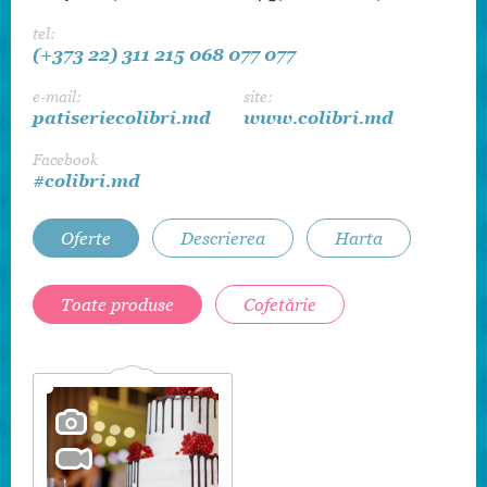
tel:
(+373 22) 311 215
068 077 077
e-mail:
site:
patiseriecolibri.md
www.colibri.md
Facebook
#colibri.md
Oferte
Descrierea
Harta
Toate produse
Cofetărie