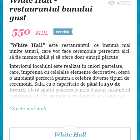
White Hall -
42333
restaurantul bunului
gust
550
MDL
servicii
"White Hall"
este restaurantul, ce însumă mai
multe atuuri, care vor face ceremonia petrecută aici,
să fie memorabilă și să ofere doar emoții plăcute!
Interiorul localului este realizat în culori pastelate,
care, împreună cu celelalte elemente decorative, oferă
o ambianță perfectă pentru a celebra diverse tipuri de
ceremonii. Sala, cu o capacitate de până la
150 de
locuri,
oferă spațiu generos pentru dans și ansamblul
instrumental. De asemenea, restaurantul vă pune la
dispoziție și
camera mirilor
, special amenajată
pentru confortul tinerilor însurăței.
Citeste mai mult
Bucatele tradiționale,
în combinație cu cele
europene,
preparate de bucătari iscusiți, cu ușurință
pot satisface pofta oricărui mesean. Ba și mai mult,
White Hall
fiecare oaspete va rămâne plăcut surprins de