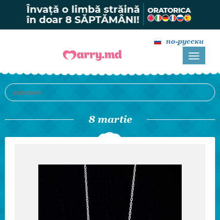
по-русски
8 martie