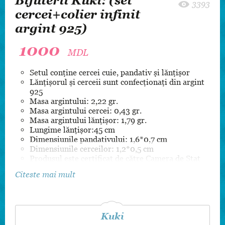
Bijuterii Kuki: (set
3393
cercei+colier infinit
argint 925)
1000
MDL
Setul conține cercei cuie, pandativ și lănțișor
Lănțișorul și cerceii sunt confecționați din argint
925
Masa argintului: 2,22 gr.
Masa argintului cercei: 0,43 gr.
Masa argintului lănțișor: 1,79 gr.
Lungime lănțișor:45 cm
Dimensiunile pandativului: 1,6*0,7 cm
Dimensiunile cerceilor: 1,2*0,5 cm
Produsul este certificat de către Camera de Stat
pentru Supravegherea Marcării
Citeste mai mult
Kuki