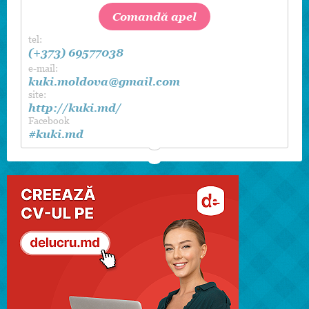
Comandă apel
tel:
(+373) 69577038
e-mail:
kuki.moldova@gmail.com
site:
http://kuki.md/
Facebook
#kuki.md