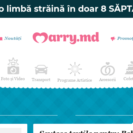
Noutăți
Promoț
Foto și Video
Cofe
Transport
Accesorii
Programe Artistice
Invitații de nuntă
Muzică
Verighete
Dansatori
Buchetul miresei
Efecte Speciale
Coronițe și Butoniere
Mimi / Divertisment
Mărturii
Moderatori