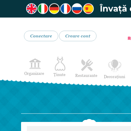
Conectare
Creare cont
Organizare
Ținute
Restaurante
Decorațiuni
Rochii de Mireasă
Restaurante
Rochii de Seară
Bar mobil
Lenjerie pentru mirese
Costume de Mire
Încălțăminte și Accesorii