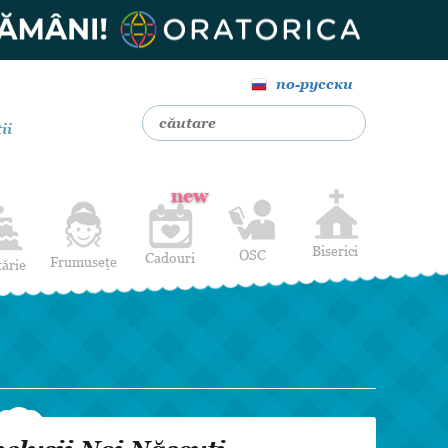
по-русски
ii
new
Biserici
OSC
Cadouri
Frumusețe
tărie
Livrare Flori
Coafuri
Baloane cu heliu
Alte Servicii
Luna de miere
Cadouri de nuntă
14 februarie
Pentru bărbați