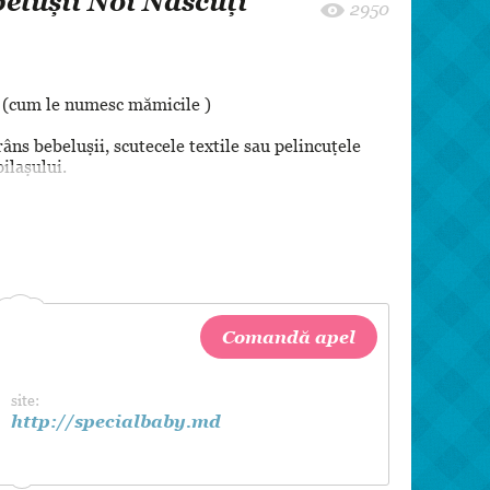
belușii Noi Născuți
8 martie
2950
Pentru paști
Crăciun
 (cum le numesc mămicile )
Zi de Naștere
Botez
râns bebelușii, scutecele textile sau pelincuțele
pilașului.
Comandă apel
site:
http://specialbaby.md