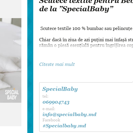
Scutece textile pentru Be
Dansul Mirilor
de la ”SpecialBaby”
Scutece textile 100 % bumbac sau pelincuțe
Chiar dacă în ziua de azi puțini mai înfașă st
rămân o piesă esențială pentru îngrijirea co
Citeste mai mult
SpecialBaby
tel:
069904743
e-mail:
info@specialbaby.md
Facebook
#Specialbaby.md