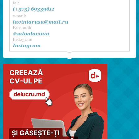
tel:
(+373) 69339611
e-mail:
laviniarusu@mail.ru
Facebook
#salonlavinia
Instagram
Instagram