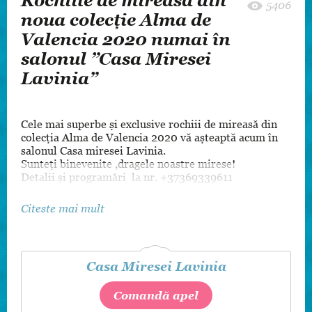
Rochiile de mireasă din
5406
noua colecție Alma de
Valencia 2020 numai în
salonul ”Casa Miresei
Lavinia”
Cele mai superbe și exclusive rochiii de mireasă din
colecția Alma de Valencia 2020 vă așteaptă acum în
salonul Casa miresei Lavinia.
Sunteți binevenite ,dragele noastre mirese!
Detalii și programări la nr. +37369339611
Citeste mai mult
Casa Miresei Lavinia
Comandă apel