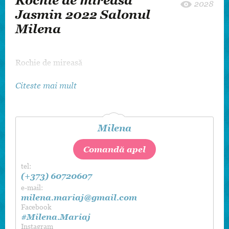
Rochie de mireasă
2028
Jasmin 2022 Salonul
Milena
Rochie de mireasă
Citeste mai mult
Milena
Comandă apel
tel:
(+373) 60720607
e-mail:
milena.mariaj@gmail.com
Facebook
#Milena.Mariaj
Instagram